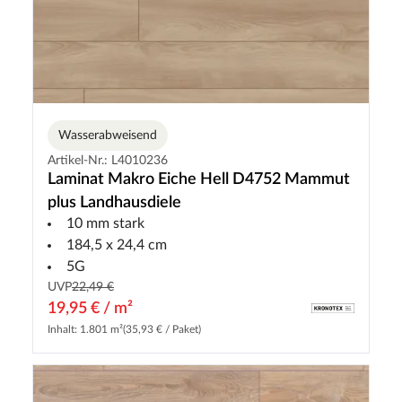
Wasserabweisend
Artikel-Nr.: L4010236
Laminat Makro Eiche Hell D4752 Mammut
plus Landhausdiele
10 mm stark
184,5 x 24,4 cm
5G
UVP
22,49 €
19,95 € / m²
Inhalt: 1.801 m²
(35,93 € / Paket)