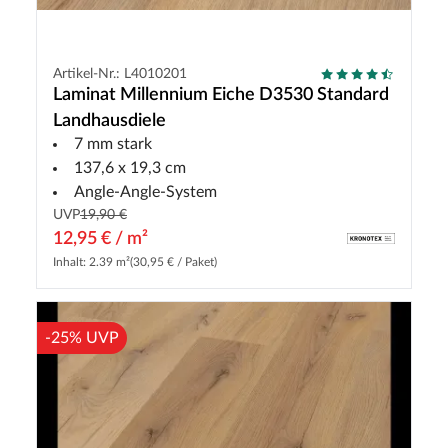
Artikel-Nr.: L4010201
Laminat Millennium Eiche D3530 Standard
Landhausdiele
7 mm stark
137,6 x 19,3 cm
Angle-Angle-System
UVP
19,90 €
12,95 € / m²
Inhalt: 2.39 m²
(30,95 € / Paket)
-25% UVP