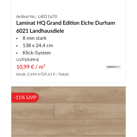
Artikel-Nr.: L4011670
Laminat HQ Grand Edition Eiche Durham
6021 Landhausdiele
8 mm stark
138 x 24,4 cm
Klick-System
UVP
19,99 €
10,99 € / m²
Inhalt: 2.694 m²
(29,61 € / Paket)
-11% UVP