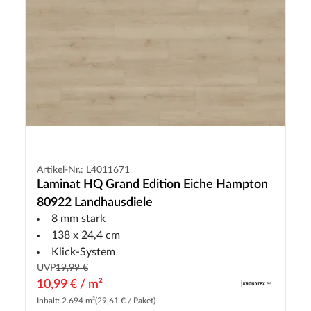
Artikel-Nr.: L4011671
Laminat HQ Grand Edition Eiche Hampton
80922 Landhausdiele
8 mm stark
138 x 24,4 cm
Klick-System
UVP
19,99 €
10,99 € / m²
Inhalt: 2.694 m²
(29,61 € / Paket)