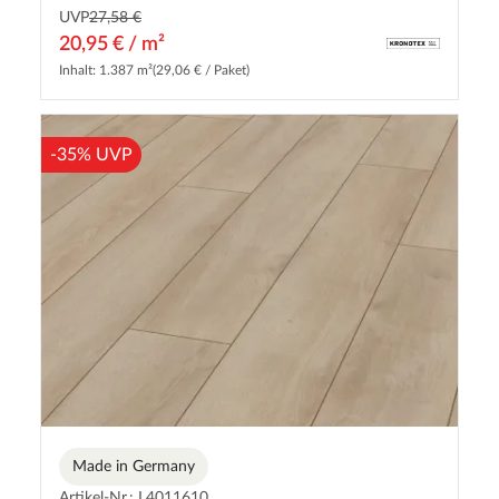
UVP
27,58 €
20,95 € / m²
Inhalt: 1.387 m²
(29,06 € / Paket)
-35% UVP
Made in Germany
Artikel-Nr.: L4011610