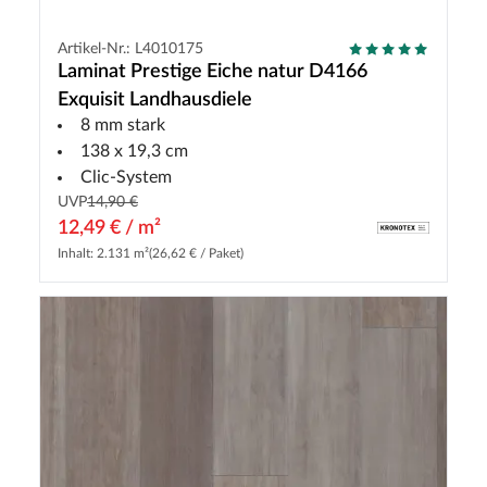
Artikel-Nr.: L4010175
Laminat Prestige Eiche natur D4166
Exquisit Landhausdiele
8 mm stark
138 x 19,3 cm
Clic-System
UVP
14,90 €
12,49 € / m²
Inhalt: 2.131 m²
(26,62 € / Paket)