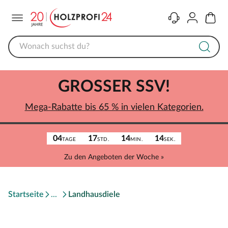
Menü
Kontakt
Konto
Warenk
GROSSER SSV!
Mega-Rabatte bis 65 % in vielen Kategorien.
04
17
14
14
TAGE
STD.
MIN.
SEK.
Zu den Angeboten der Woche »
Startseite
Landhausdiele