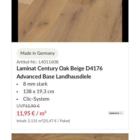
Made in Germany
Artikel-Nr.: L4011608
Laminat Century Oak Beige D4176
Advanced Base Landhausdiele
8 mm stark
138 x 19,3 cm
Clic-System
UVP
15,90 €
11,95 € / m²
Inhalt: 2.131 m²
(25,47 € / Paket)