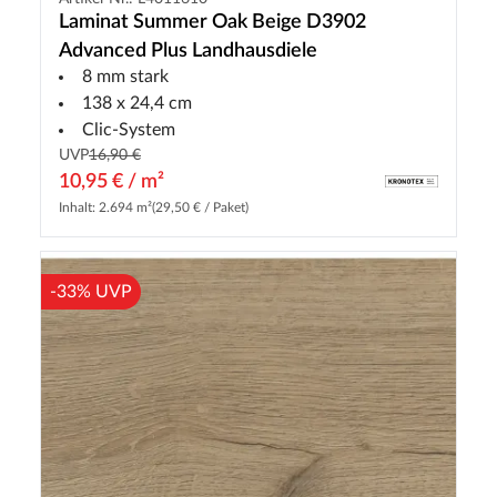
Laminat Summer Oak Beige D3902
Advanced Plus Landhausdiele
8 mm stark
138 x 24,4 cm
Clic-System
UVP
16,90 €
10,95 € / m²
Inhalt: 2.694 m²
(29,50 € / Paket)
-33% UVP