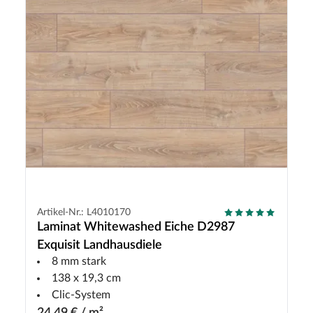
Artikel-Nr.: L4010170
Laminat Whitewashed Eiche D2987
Exquisit Landhausdiele
8 mm stark
138 x 19,3 cm
Clic-System
24,49 € / m²