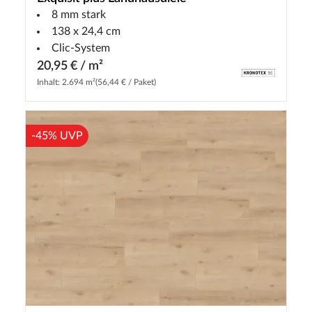
8 mm stark
138 x 24,4 cm
Clic-System
20,95 € / m²
Inhalt: 2.694 m²
(56,44 € / Paket)
-45% UVP