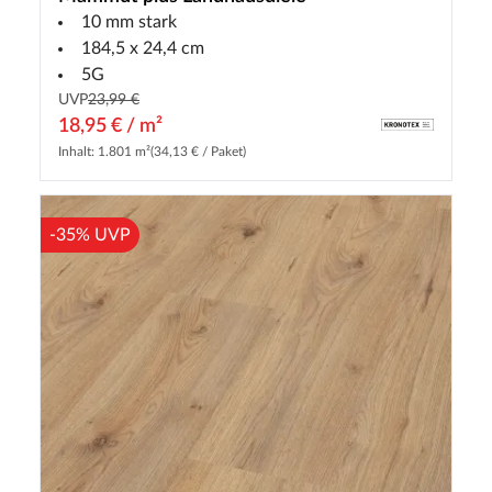
10 mm stark
184,5 x 24,4 cm
5G
UVP
23,99 €
18,95 € / m²
Inhalt: 1.801 m²
(34,13 € / Paket)
-35% UVP