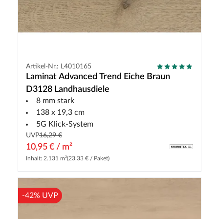
Artikel-Nr.: L4010165
Laminat Advanced Trend Eiche Braun
D3128 Landhausdiele
8 mm stark
138 x 19,3 cm
5G Klick-System
UVP
16,29 €
10,95 € / m²
Inhalt: 2.131 m²
(23,33 € / Paket)
-42% UVP