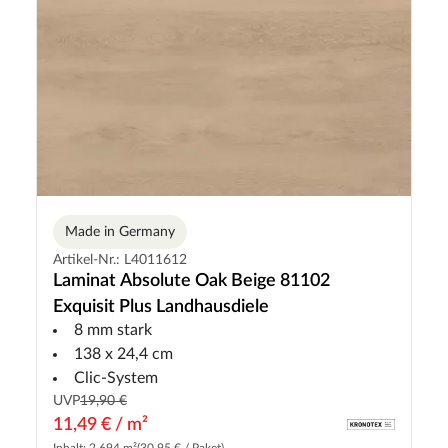
Made in Germany
Artikel-Nr.: L4011612
Laminat Absolute Oak Beige 81102
Exquisit Plus Landhausdiele
8 mm stark
138 x 24,4 cm
Clic-System
UVP
19,90 €
11,49 € / m²