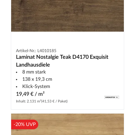
Artikel-Nr.: L4010185
Laminat Nostalgie Teak D4170 Exquisit
Landhausdiele
8 mm stark
138 x 19,3 cm
Klick-System
19,49 € / m²
Inhalt: 2.131 m²
(41,53 € / Paket)
-20% UVP