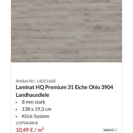
Artikel-Nr.: L4011668
Laminat HQ Premium 31 Eiche Ohio 3904
Landhausdiele
8 mm stark
138 x 19,3 cm
Klick-System
UVP
19,99 €
10,49 € / m²