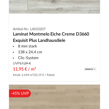
Artikel-Nr.: L4010207
Laminat Montmelo Eiche Creme D3660
Exquisit Plus Landhausdiele
8 mm stark
138 x 24,4 cm
Clic-System
UVP
17,29 €
11,95 € / m²
Inhalt: 2.694 m²
(32,19 € / Paket)
-45% UVP