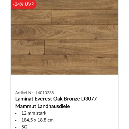
-24% UVP
Artikel-Nr.: L4010238
Laminat Everest Oak Bronze D3077
Mammut Landhausdiele
12 mm stark
184,5 x 18,8 cm
5G