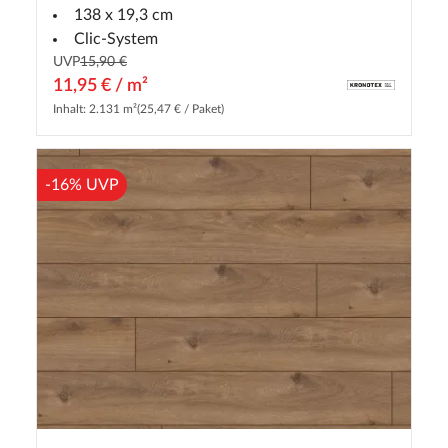
138 x 19,3 cm
Clic-System
UVP
15,90 €
11,95 € / m²
Inhalt: 2.131 m²
(25,47 € / Paket)
-16% UVP