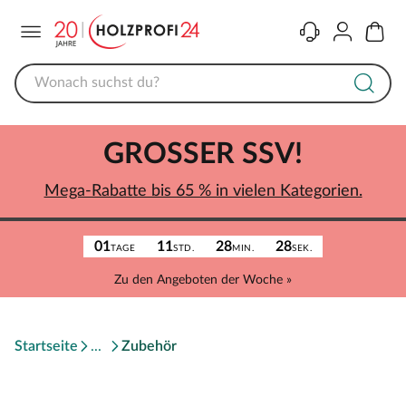
Menü
Kontakt
Konto
Warenk
GROSSER SSV!
Mega-Rabatte bis 65 % in vielen Kategorien.
01
11
28
28
TAGE
STD.
MIN.
SEK.
Zu den Angeboten der Woche »
Startseite
Zubehör