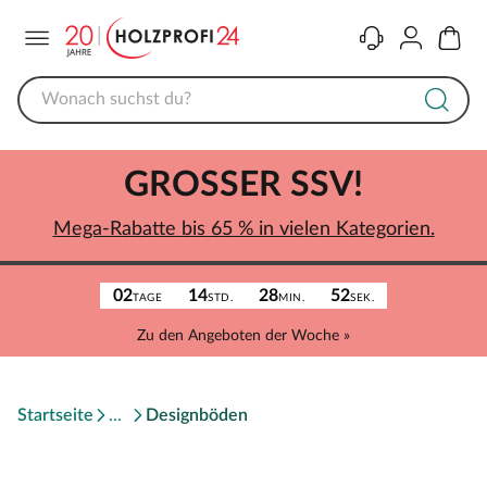
Menü
Kontakt
Konto
Warenk
GROSSER SSV!
Mega-Rabatte bis 65 % in vielen Kategorien.
02
14
28
52
TAGE
STD.
MIN.
SEK.
Zu den Angeboten der Woche »
Startseite
Designböden