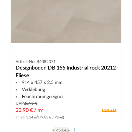
Artikel-Nr.: B4082371
Designboden DB 155 Industrial rock 20212
Fliese
914 x 457 x 2,5 mm
Verklebung
Feuchtraumgeeignet
UVP
26,95 €
23,90 € / m²
Inhalt: 3.34 m²
(79,83 € / Paket)
1
9 Produkte