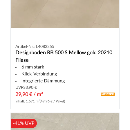
Artikel-Nr.: L4082355
Designboden RB 500 S Mellow gold 20210
Fliese
6 mm stark
Klick-Verbindung
integrierte Dämmung
UVP
33,90 €
29,90 € / m²
Inhalt: 1.671 m²
(49,96 € / Paket)
-41% UVP