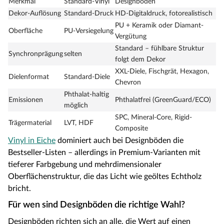
Merkmal
Standard-Vinyl
Designboden
Dekor-Auflösung
Standard-Druck
HD-Digitaldruck, fotorealistisch
PU + Keramik oder Diamant-
Oberfläche
PU-Versiegelung
Vergütung
Standard – fühlbare Struktur
Synchronprägung
selten
folgt dem Dekor
XXL-Diele, Fischgrät, Hexagon,
Dielenformat
Standard-Diele
Chevron
Phthalat-haltig
Emissionen
Phthalatfrei (GreenGuard/ECO)
möglich
SPC, Mineral-Core, Rigid-
Trägermaterial
LVT, HDF
Composite
Vinyl in Eiche
dominiert auch bei Designböden die
Bestseller-Listen – allerdings in Premium-Varianten mit
tieferer Farbgebung und mehrdimensionaler
Oberflächenstruktur, die das Licht wie geöltes Echtholz
bricht.
Für wen sind Designböden die richtige Wahl?
Designböden richten sich an alle, die Wert auf einen