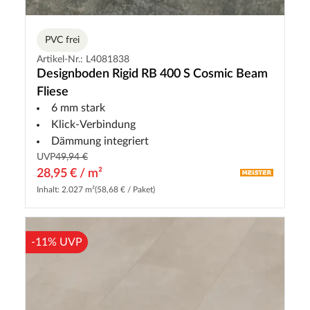
PVC frei
Artikel-Nr.: L4081838
Designboden Rigid RB 400 S Cosmic Beam
Fliese
6 mm stark
Klick-Verbindung
Dämmung integriert
UVP
49,94 €
28,95 € / m²
Inhalt: 2.027 m²
(58,68 € / Paket)
-11% UVP