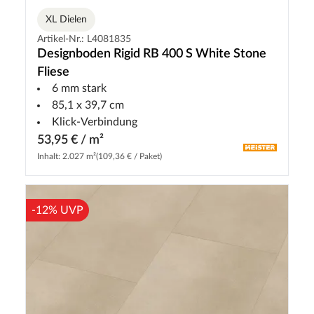
XL Dielen
Artikel-Nr.: L4081835
Designboden Rigid RB 400 S White Stone
Fliese
6 mm stark
85,1 x 39,7 cm
Klick-Verbindung
53,95 € / m²
Inhalt: 2.027 m²
(109,36 € / Paket)
-12% UVP