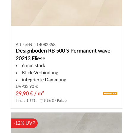
Artikel-Nr.: L4082358
Designboden RB 500 S Permanent wave
20213 Fliese
6 mm stark
Klick-Verbindung
integrierte Dämmung
UVP
33,90 €
29,90 € / m²
Inhalt: 1.671 m²
(49,96 € / Paket)
-12% UVP