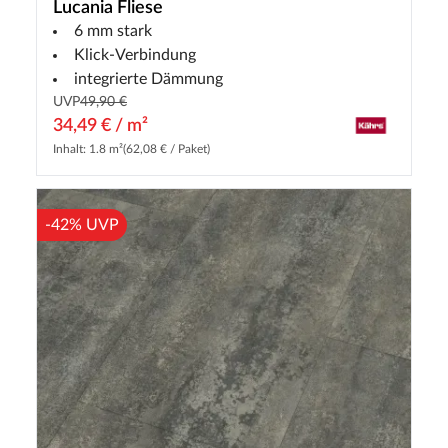
Lucania Fliese
6 mm stark
Klick-Verbindung
integrierte Dämmung
UVP
49,90 €
34,49 € / m²
Inhalt: 1.8 m²
(62,08 € / Paket)
-42% UVP