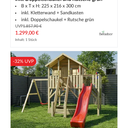
B x T x H: 225 x 216 x 300 cm
inkl. Kletterwand + Sandkasten
inkl. Doppelschaukel + Rutsche grün
UVP
1.857,90 €
1.299,00 €
Inhalt: 1 Stück
-32% UVP