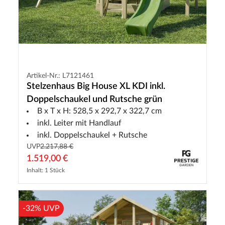
Artikel-Nr.: L7121461
Stelzenhaus Big House XL KDI inkl.
Doppelschaukel und Rutsche grün
B x T x H: 528,5 x 292,7 x 322,7 cm
inkl. Leiter mit Handlauf
inkl. Doppelschaukel + Rutsche
UVP
2.217,88 €
1.519,00 €
Inhalt: 1 Stück
-32% UVP