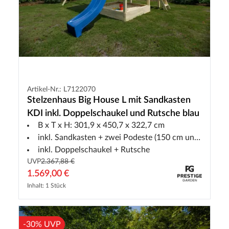
Artikel-Nr.: L7122070
Stelzenhaus Big House L mit Sandkasten
KDI inkl. Doppelschaukel und Rutsche blau
B x T x H: 301,9 x 450,7 x 322,7 cm
inkl. Sandkasten + zwei Podeste (150 cm und 90 cm)
inkl. Doppelschaukel + Rutsche
UVP
2.367,88 €
1.569,00 €
Inhalt: 1 Stück
-30% UVP