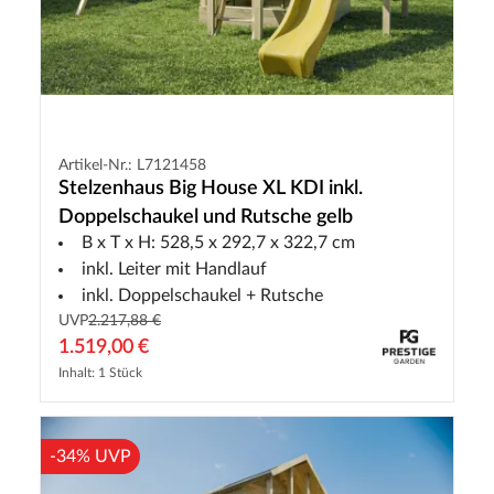
Artikel-Nr.: L7121458
Stelzenhaus Big House XL KDI inkl.
Doppelschaukel und Rutsche gelb
B x T x H: 528,5 x 292,7 x 322,7 cm
inkl. Leiter mit Handlauf
inkl. Doppelschaukel + Rutsche
UVP
2.217,88 €
1.519,00 €
Inhalt: 1 Stück
-34% UVP