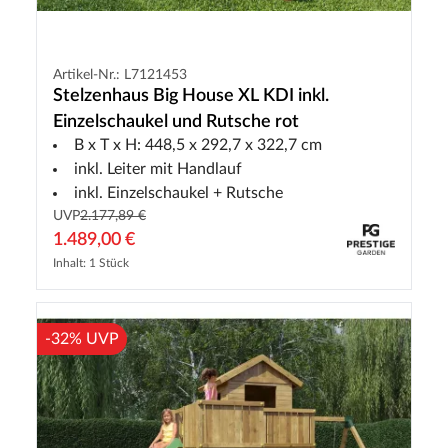
Artikel-Nr.: L7121453
Stelzenhaus Big House XL KDI inkl.
Einzelschaukel und Rutsche rot
B x T x H: 448,5 x 292,7 x 322,7 cm
inkl. Leiter mit Handlauf
inkl. Einzelschaukel + Rutsche
UVP
2.177,89 €
1.489,00 €
Inhalt: 1 Stück
-32% UVP