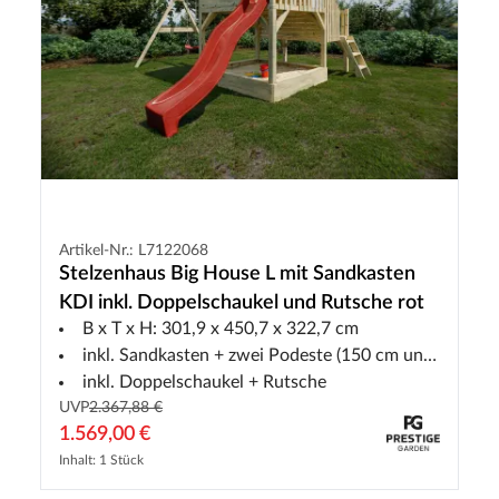
Artikel-Nr.: L7122068
Stelzenhaus Big House L mit Sandkasten
KDI inkl. Doppelschaukel und Rutsche rot
B x T x H: 301,9 x 450,7 x 322,7 cm
inkl. Sandkasten + zwei Podeste (150 cm und 90 cm)
inkl. Doppelschaukel + Rutsche
UVP
2.367,88 €
1.569,00 €
Inhalt: 1 Stück