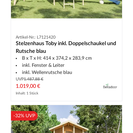
Artikel-Nr.: L7121420
Stelzenhaus Toby inkl. Doppelschaukel und
Rutsche blau
B x T x H: 414 x 374,2 x 283,9 cm
inkl. Fenster & Leiter
inkl. Wellenrutsche blau
UVP
1.487,88 €
1.019,00 €
Inhalt: 1 Stück
-32% UVP