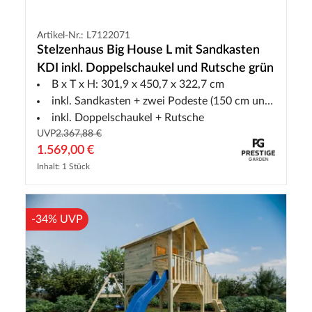
Artikel-Nr.: L7122071
Stelzenhaus Big House L mit Sandkasten
KDI inkl. Doppelschaukel und Rutsche grün
B x T x H: 301,9 x 450,7 x 322,7 cm
inkl. Sandkasten + zwei Podeste (150 cm und 90 cm)
inkl. Doppelschaukel + Rutsche
UVP
2.367,88 €
1.569,00 €
Inhalt: 1 Stück
-34% UVP