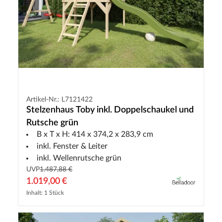
Artikel-Nr.: L7121422
Stelzenhaus Toby inkl. Doppelschaukel und
Rutsche grün
B x T x H: 414 x 374,2 x 283,9 cm
inkl. Fenster & Leiter
inkl. Wellenrutsche grün
UVP
1.487,88 €
1.019,00 €
Inhalt: 1 Stück