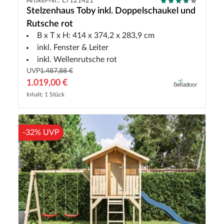
Artikel-Nr.: L7121421
Stelzenhaus Toby inkl. Doppelschaukel und
Rutsche rot
B x T x H: 414 x 374,2 x 283,9 cm
inkl. Fenster & Leiter
inkl. Wellenrutsche rot
UVP
1.487,88 €
1.019,00 €
Inhalt: 1 Stück
-32% UVP