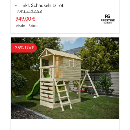
inkl. Schaukelsitz rot
UVP
1.417,88 €
949,00 €
Inhalt: 1 Stück
-35% UVP