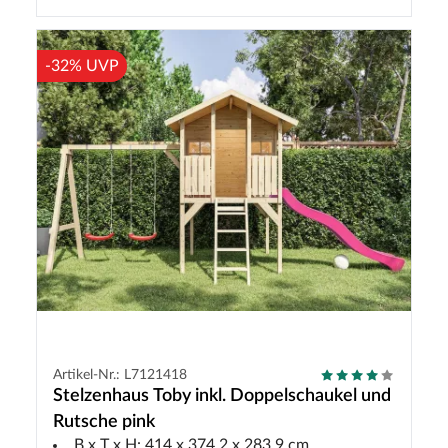
-32% UVP
Artikel-Nr.: L7121418
Stelzenhaus Toby inkl. Doppelschaukel und
Rutsche pink
B x T x H: 414 x 374,2 x 283,9 cm