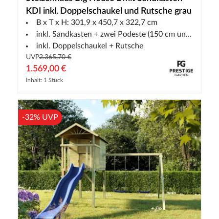
KDI inkl. Doppelschaukel und Rutsche grau
B x T x H: 301,9 x 450,7 x 322,7 cm
inkl. Sandkasten + zwei Podeste (150 cm und 90 cm)
inkl. Doppelschaukel + Rutsche
UVP
2.365,70 €
1.569,00 €
Inhalt: 1 Stück
-32% UVP