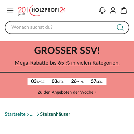
Menü
Kontakt
Konto
Warenk
GROSSER SSV!
Mega-Rabatte bis 65 % in vielen Kategorien.
03
03
26
57
TAGE
STD.
MIN.
SEK.
Zu den Angeboten der Woche »
Startseite
Stelzenhäuser