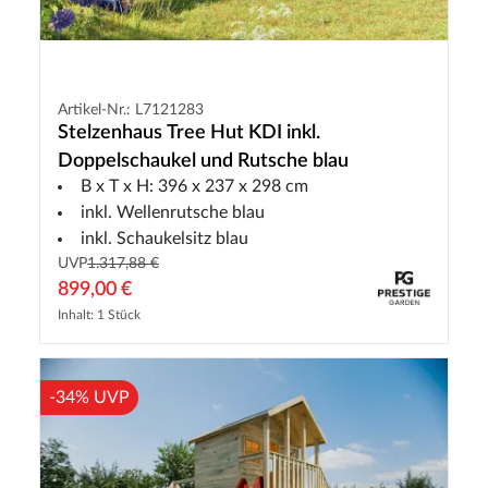
Artikel-Nr.: L7121283
Stelzenhaus Tree Hut KDI inkl.
Doppelschaukel und Rutsche blau
B x T x H: 396 x 237 x 298 cm
inkl. Wellenrutsche blau
inkl. Schaukelsitz blau
UVP
1.317,88 €
899,00 €
Inhalt: 1 Stück
-34% UVP