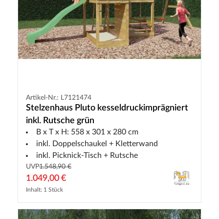
Artikel-Nr.: L7121474
Stelzenhaus Pluto kesseldruckimprägniert
inkl. Rutsche grün
B x T x H: 558 x 301 x 280 cm
inkl. Doppelschaukel + Kletterwand
inkl. Picknick-Tisch + Rutsche
UVP
1.548,90 €
1.049,00 €
Inhalt: 1 Stück