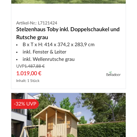
Artikel-Nr.: L7121424
Stelzenhaus Toby inkl. Doppelschaukel und
Rutsche grau
B x T x H: 414 x 374,2 x 283,9 cm
inkl. Fenster & Leiter
inkl. Wellenrutsche grau
UVP
1.487,88 €
1.019,00 €
Inhalt: 1 Stück
-32% UVP