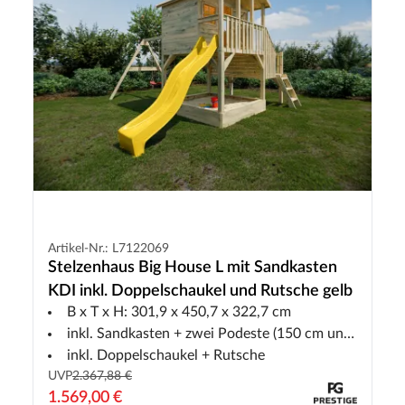
Artikel-Nr.: L7122069
Stelzenhaus Big House L mit Sandkasten
KDI inkl. Doppelschaukel und Rutsche gelb
B x T x H: 301,9 x 450,7 x 322,7 cm
inkl. Sandkasten + zwei Podeste (150 cm und 90 cm)
inkl. Doppelschaukel + Rutsche
UVP
2.367,88 €
1.569,00 €