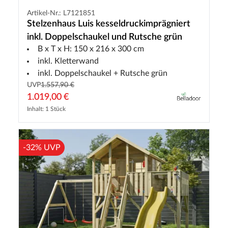
Artikel-Nr.: L7121851
Stelzenhaus Luis kesseldruckimprägniert
inkl. Doppelschaukel und Rutsche grün
B x T x H: 150 x 216 x 300 cm
inkl. Kletterwand
inkl. Doppelschaukel + Rutsche grün
UVP
1.557,90 €
1.019,00 €
Inhalt: 1 Stück
-32% UVP