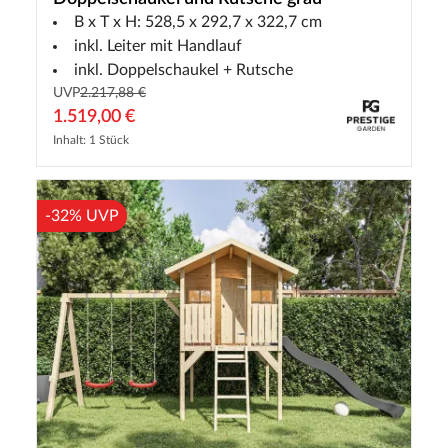
B x T x H: 528,5 x 292,7 x 322,7 cm
inkl. Leiter mit Handlauf
inkl. Doppelschaukel + Rutsche
UVP
2.217,88 €
1.519,00 €
Inhalt: 1 Stück
-32% UVP