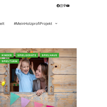
elt
#MeinHolzprofiProjekt
KINDER
SPIELGERÄTE
SPIELHAUS
SPIELTURM