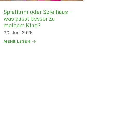
Spielturm oder Spielhaus –
was passt besser zu
meinem Kind?
30. Juni 2025
MEHR LESEN