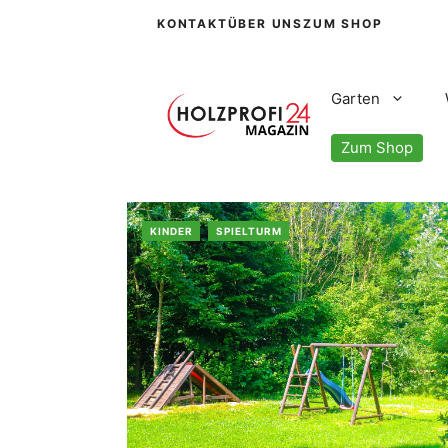
Zum
KONTAKT
ÜBER UNS
ZUM SHOP
Inhalt
springen
Garten
Zum Shop
KINDER
SPIELTURM