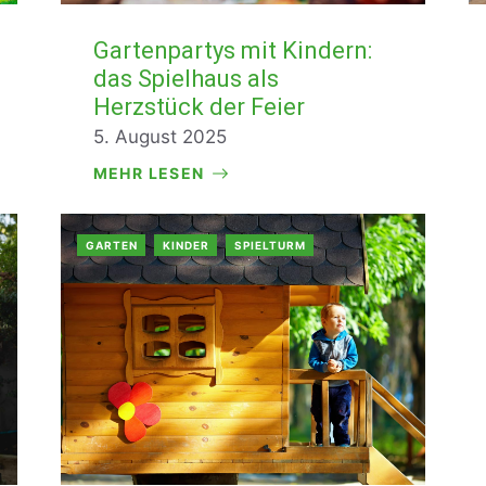
Gartenpartys mit Kindern:
das Spielhaus als
Herzstück der Feier
5. August 2025
MEHR LESEN
GARTEN
KINDER
SPIELTURM