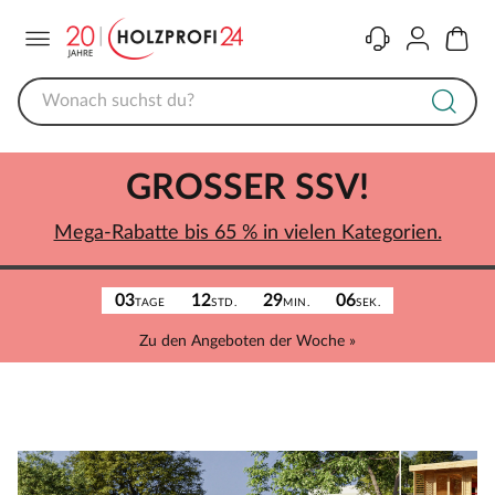
Menü
Kontakt
Konto
Warenk
GROSSER SSV!
Mega-Rabatte bis 65 % in vielen Kategorien.
03
12
29
06
TAGE
STD.
MIN.
SEK.
Zu den Angeboten der Woche »