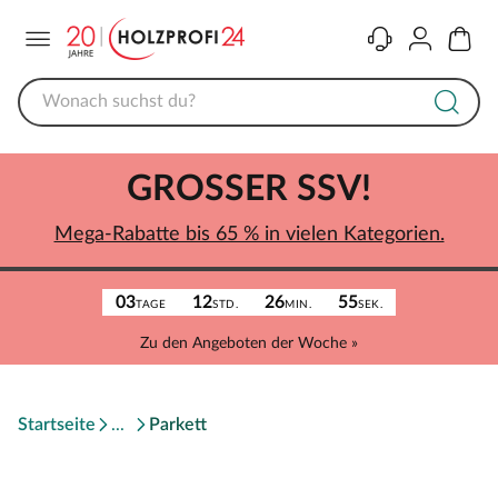
Menü
Kontakt
Konto
Warenk
GROSSER SSV!
Mega-Rabatte bis 65 % in vielen Kategorien.
03
12
26
55
TAGE
STD.
MIN.
SEK.
Zu den Angeboten der Woche »
Startseite
Parkett