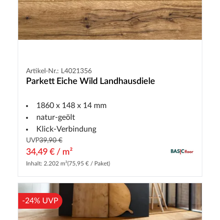
Artikel-Nr.: L4021356
Parkett Eiche Wild Landhausdiele
1860 x 148 x 14 mm
natur-geölt
Klick-Verbindung
UVP
39,90 €
34,49 € / m²
Inhalt: 2.202 m²
(75,95 € / Paket)
-24% UVP