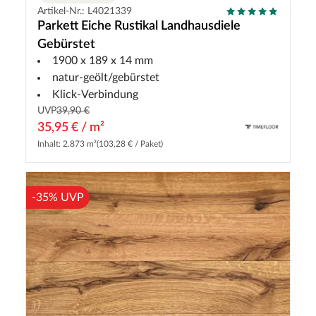
Artikel-Nr.: L4021339
Parkett Eiche Rustikal Landhausdiele
Gebürstet
1900 x 189 x 14 mm
natur-geölt/gebürstet
Klick-Verbindung
UVP
39,90 €
35,95 € / m²
Inhalt: 2.873 m²
(103,28 € / Paket)
-35% UVP