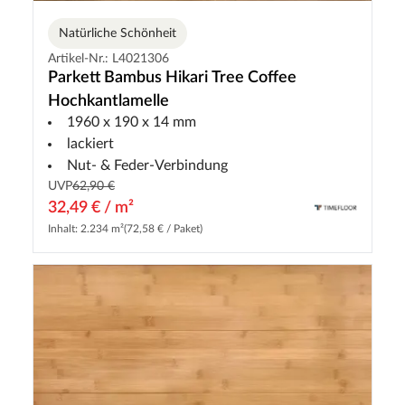
Natürliche Schönheit
Artikel-Nr.: L4021306
Parkett Bambus Hikari Tree Coffee
Hochkantlamelle
1960 x 190 x 14 mm
lackiert
Nut- & Feder-Verbindung
UVP
62,90 €
32,49 € / m²
Inhalt: 2.234 m²
(72,58 € / Paket)