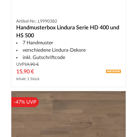
Artikel-Nr.: L9990382
Handmusterbox Lindura Serie HD 400 und
HS 500
7 Handmuster
verschiedene Lindura-Dekore
inkl. Gutschriftcode
UVP
19,90 €
15,90 €
Inhalt: 1 Stück
-47% UVP