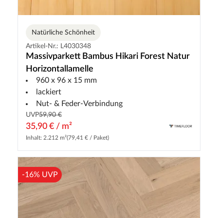
Natürliche Schönheit
Artikel-Nr.: L4030348
Massivparkett Bambus Hikari Forest Natur
Horizontallamelle
960 x 96 x 15 mm
lackiert
Nut- & Feder-Verbindung
UVP
59,90 €
35,90 € / m²
Inhalt: 2.212 m²
(79,41 € / Paket)
-16% UVP