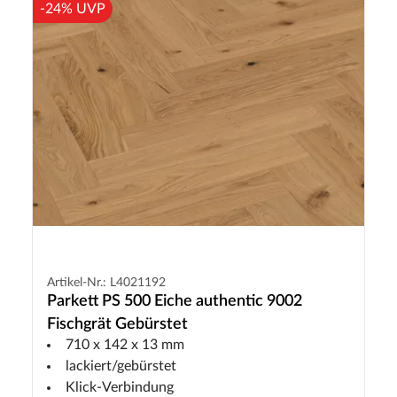
-24% UVP
Artikel-Nr.: L4021192
Parkett PS 500 Eiche authentic 9002
Fischgrät Gebürstet
710 x 142 x 13 mm
lackiert/gebürstet
Klick-Verbindung