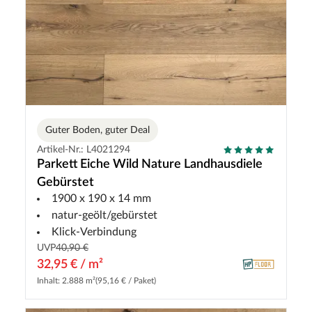
Guter Boden, guter Deal
Artikel-Nr.: L4021294
Parkett Eiche Wild Nature Landhausdiele
Gebürstet
1900 x 190 x 14 mm
natur-geölt/gebürstet
Klick-Verbindung
UVP
40,90 €
32,95 € / m²
Inhalt: 2.888 m²
(95,16 € / Paket)