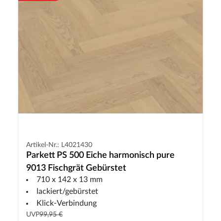
Artikel-Nr.: L4021430
Parkett PS 500 Eiche harmonisch pure
9013 Fischgrät Gebürstet
710 x 142 x 13 mm
lackiert/gebürstet
Klick-Verbindung
UVP
99,95 €