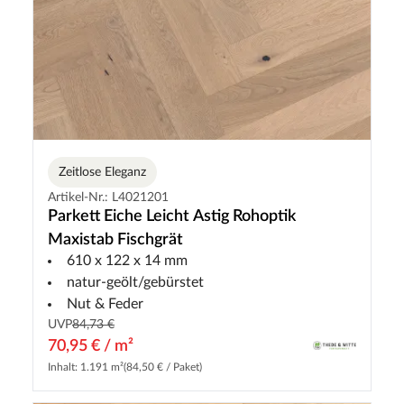
Zeitlose Eleganz
Artikel-Nr.: L4021201
Parkett Eiche Leicht Astig Rohoptik
Maxistab Fischgrät
610 x 122 x 14 mm
natur-geölt/gebürstet
Nut & Feder
UVP
84,73 €
70,95 € / m²
Inhalt: 1.191 m²
(84,50 € / Paket)