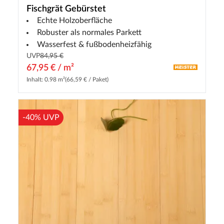
Fischgrät Gebürstet
Echte Holzoberfläche
Robuster als normales Parkett
Wasserfest & fußbodenheizfähig
UVP
84,95 €
67,95 € / m²
Inhalt: 0.98 m²
(66,59 € / Paket)
-40% UVP