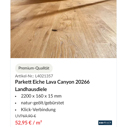
Premium-Qualität
Artikel-Nr.: L4021357
Parkett Eiche Lava Canyon 20266
Landhausdiele
2200 x 160 x 15 mm
natur-geölt/gebürstet
Klick-Verbindung
UVP
69,90 €
52,95 € / m²