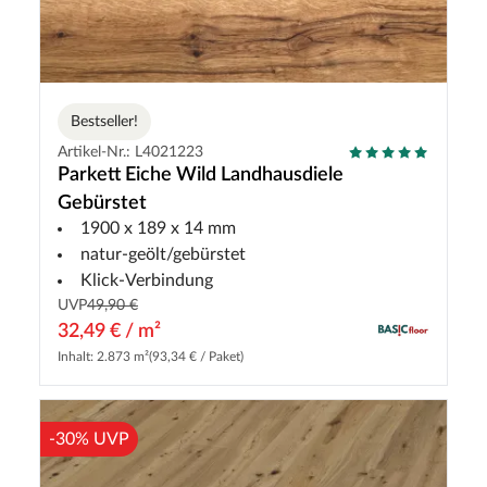
Bestseller!
Artikel-Nr.: L4021223
Parkett Eiche Wild Landhausdiele
Gebürstet
1900 x 189 x 14 mm
natur-geölt/gebürstet
Klick-Verbindung
UVP
49,90 €
32,49 € / m²
Inhalt: 2.873 m²
(93,34 € / Paket)
-30% UVP