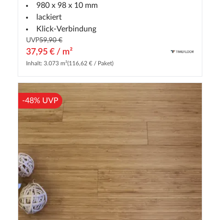
980 x 98 x 10 mm
lackiert
Klick-Verbindung
UVP
59,90 €
37,95 € / m²
Inhalt: 3.073 m²
(116,62 € / Paket)
-48% UVP