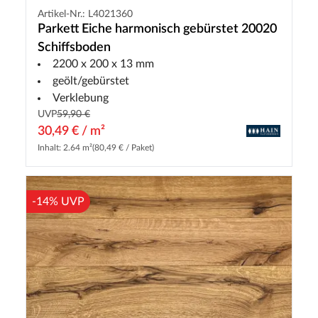
Artikel-Nr.: L4021360
Parkett Eiche harmonisch gebürstet 20020
Schiffsboden
2200 x 200 x 13 mm
geölt/gebürstet
Verklebung
UVP
59,90 €
30,49 € / m²
Inhalt: 2.64 m²
(80,49 € / Paket)
-14% UVP