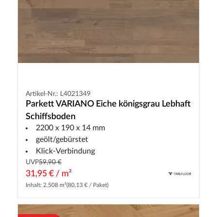
Artikel-Nr.: L4021349
Parkett VARIANO Eiche königsgrau Lebhaft
Schiffsboden
2200 x 190 x 14 mm
geölt/gebürstet
Klick-Verbindung
UVP
59,90 €
31,95 € / m²
Inhalt: 2.508 m²
(80,13 € / Paket)