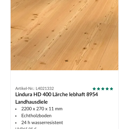
Artikel-Nr.: L4021332
Lindura HD 400 Lärche lebhaft 8954
Landhausdiele
2200 x 270 x 11 mm
Echtholzboden
24 h wasserresistent