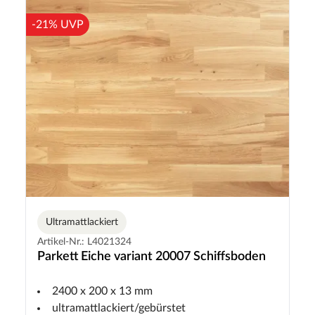
-21% UVP
Ultramattlackiert
Artikel-Nr.: L4021324
Parkett Eiche variant 20007 Schiffsboden
2400 x 200 x 13 mm
ultramattlackiert/gebürstet