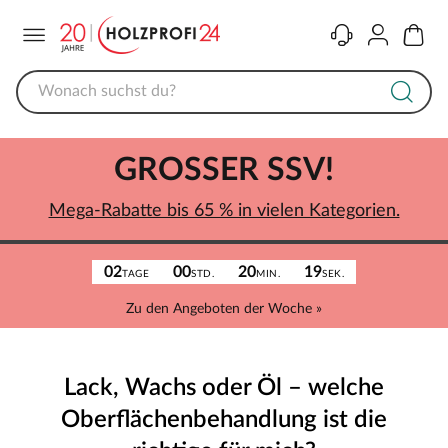
Menü
Kontakt
Konto
Warenk
GROSSER SSV!
Mega-Rabatte bis 65 % in vielen Kategorien.
02
00
20
19
TAGE
STD.
MIN.
SEK.
Zu den Angeboten der Woche »
Lack, Wachs oder Öl – welche
Oberflächenbehandlung ist die