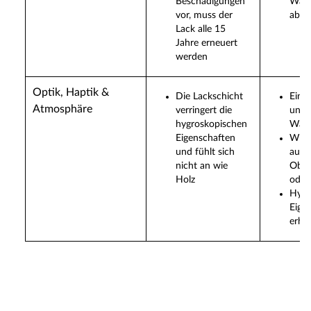
Beschädigungen
Wach
vor, muss der
abget
Lack alle 15
Jahre erneuert
werden
Optik, Haptik &
Die Lackschicht
Eine
Atmosphäre
verringert die
und 
hygroskopischen
Wach
Eigenschaften
Wird
und fühlt sich
aufg
nicht an wie
Ober
Holz
oder
Hygr
Eige
erha