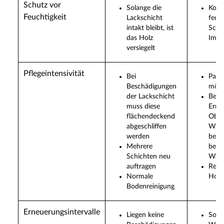
Schutz vor
Solange die
Komb
Feuchtigkeit
Lackschicht
feuc
intakt bleibt, ist
Schu
das Holz
Impr
versiegelt
Pflegeintensivität
Bei
Parti
Beschädigungen
mögl
der Lackschicht
Bei v
muss diese
Erne
flächendeckend
Ober
abgeschliffen
Wac
werden
beha
Mehrere
bevo
Schichten neu
Wach
auftragen
Rein
Normale
Holz
Bodenreinigung
Erneuerungsintervalle
Liegen keine
Soba