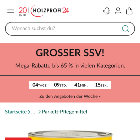
Menü
Kontakt
Konto
Warenk
GROSSER SSV!
Mega-Rabatte bis 65 % in vielen Kategorien.
04
09
41
15
TAGE
STD.
MIN.
SEK.
Zu den Angeboten der Woche »
Startseite
Parkett-Pflegemittel