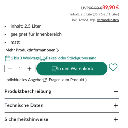
89,90 €
UVP
99,90 €
Inhalt: 2.5 Liter
(35,96 € / 1 Liter)
inkl. MwSt. zzgl.
Versandkosten
Inhalt: 2,5 Liter
geeignet für Innenbereich
matt
Mehr Produktinformationen
1 bis 3 Werktage
Paket- oder Stückgutversand
In den Warenkorb
Individuelles Angebot
Fragen zum Produkt
Produktbeschreibung
Technische Daten
Osmo Hartwachs-Öl 3041 Effekt Natural
Das Hartwachs-Öl Effekt Natural wurde speziell für
Sicherheitshinweise
helle, heimische Holzfußböden entwickelt und sorgt für