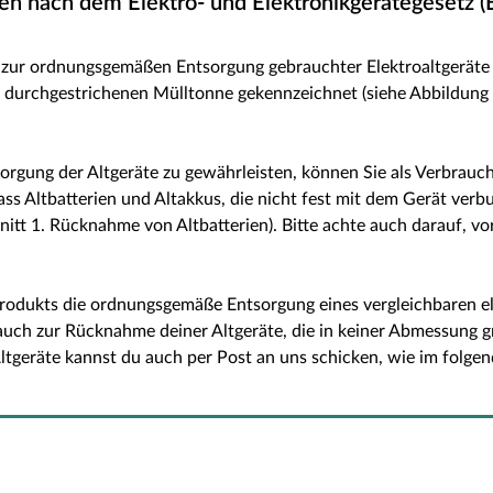
n nach dem Elektro- und Elektronikgerätegesetz (
ur ordnungsgemäßen Entsorgung gebrauchter Elektroaltgeräte ges
r durchgestrichenen Mülltonne gekennzeichnet (siehe Abbildung 
ung der Altgeräte zu gewährleisten, können Sie als Verbrauche
ass Altbatterien und Altakkus, die nicht fest mit dem Gerät ver
t 1. Rücknahme von Altbatterien). Bitte achte auch darauf, vor
odukts die ordnungsgemäße Entsorgung eines vergleichbaren ele
ch zur Rücknahme deiner Altgeräte, die in keiner Abmessung grö
 Altgeräte kannst du auch per Post an uns schicken, wie im fol