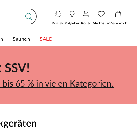
Kontakt
Ratgeber
Konto
Merkzettel
Warenkorb
en
Saunen
SALE
SSV!
bis 65 % in vielen Kategorien.
ikgeräten