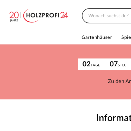
Gartenhäuser
Spie
02
07
TAGE
STD.
Zu den A
Informat