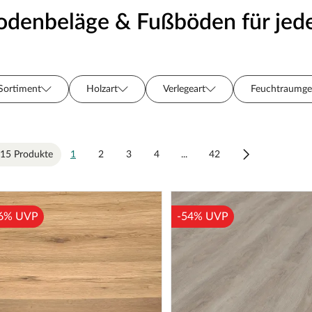
odenbeläge & Fußböden für je
Sortiment
Holzart
Verlegeart
Feuchtraumge
Breite (cm)
Preis
Hersteller
Dämmung
Warmwasser-Fußbodenheizung
Verlegeoptik
Stärke 
15 Produkte
1
2
3
4
...
42
Oberflächenbehandlung
Länge (cm)
Farbe
6% UVP
-54% UVP