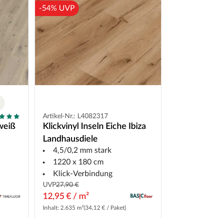
-54% UVP
Artikel-Nr.: L4082317
weiß
Klickvinyl Inseln Eiche Ibiza
Landhausdiele
4,5/0,2 mm stark
1220 x 180 cm
Klick-Verbindung
UVP
27,90 €
12,95 € / m²
Inhalt: 2.635 m²
(34,12 € / Paket)