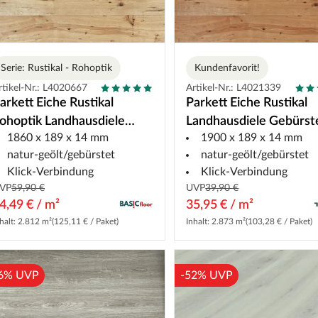
Serie: Rustikal - Rohoptik
Kundenfavorit!
rtikel-Nr.: L4020667
Artikel-Nr.: L4021339
arkett Eiche Rustikal
Parkett Eiche Rustikal
ohoptik Landhausdiele
Landhausdiele Gebürst
1860 x 189 x 14 mm
1900 x 189 x 14 mm
ebürstet
natur-geölt/gebürstet
natur-geölt/gebürstet
Klick-Verbindung
Klick-Verbindung
VP
59,90 €
UVP
39,90 €
4,49 € / m²
35,95 € / m²
halt: 2.812 m²
(125,11 € / Paket)
Inhalt: 2.873 m²
(103,28 € / Paket)
6% UVP
-52% UVP