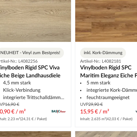
NEUHEIT - Vinyl zum Bestpreis!
inkl. Kork-Dämmung
rtikel-Nr.: L4082256
Artikel-Nr.: L4082181
inylboden Rigid SPC Viva
Vinylboden Rigid SPC
iche Beige Landhausdiele
Maritim Eleganz Eiche 
4,5 mm stark
5 mm stark
Landhausdiele
Klick-Verbindung
integrierte Kork-Dämm
integrierte Trittschalldämmung
feuchtraumgeeignet
VP
16,90 €
UVP
29,90 €
0,90 € / m²
15,95 € / m²
halt: 2.23 m²
(24,31 € / Paket)
Inhalt: 2.635 m²
(42,03 € / Paket)