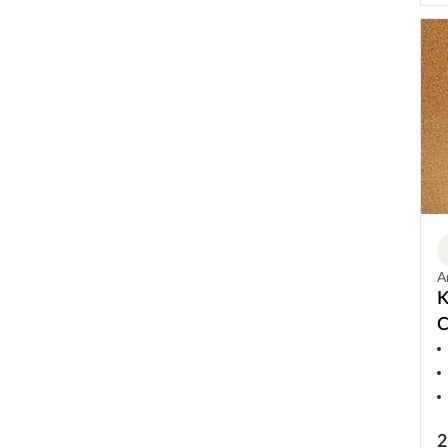
A
K
C
2