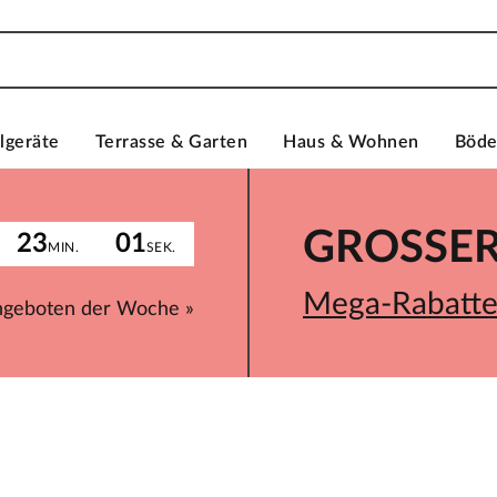
lgeräte
Terrasse & Garten
Haus & Wohnen
Böd
GROSSER 
23
01
MIN.
SEK.
Mega-Rabatte 
ngeboten der Woche »