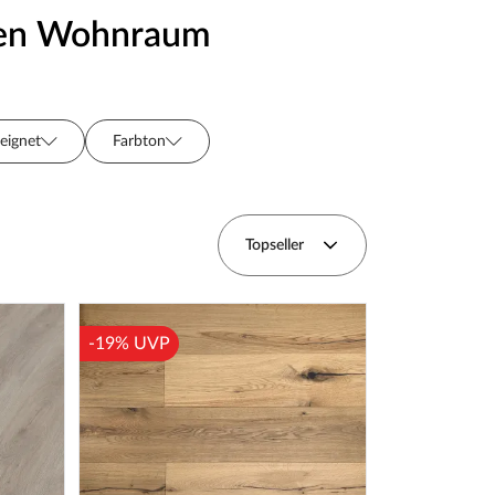
den Wohnraum
eignet
Farbton
(mm)
Topseller
Dekor
Serie
-19% UVP