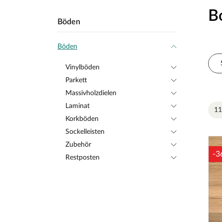
B
Böden
Böden
Vinylböden
Parkett
Massivholzdielen
Laminat
11
Korkböden
Sockelleisten
Zubehör
-3
Restposten