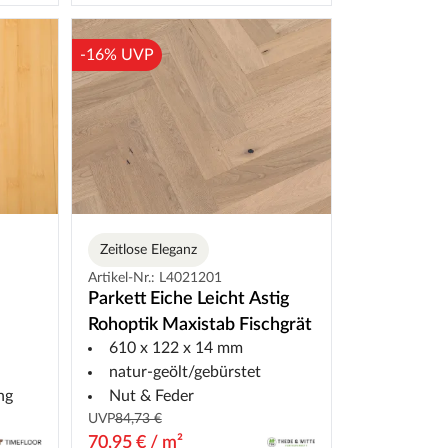
-16% UVP
Zeitlose Eleganz
Artikel-Nr.: L4021201
Parkett Eiche Leicht Astig
Rohoptik Maxistab Fischgrät
610 x 122 x 14 mm
natur-geölt/gebürstet
ng
Nut & Feder
UVP
84,73 €
70,95 € / m²