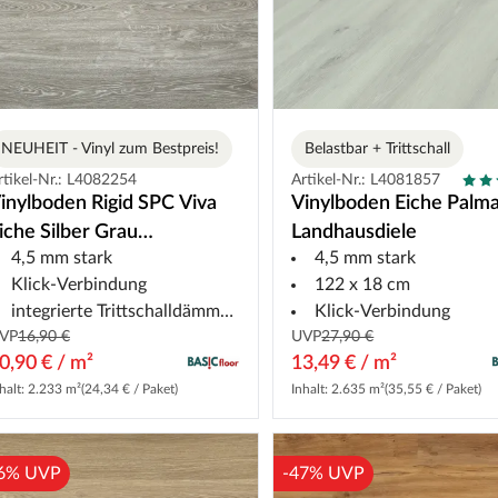
NEUHEIT - Vinyl zum Bestpreis!
Belastbar + Trittschall
rtikel-Nr.: L4082254
Artikel-Nr.: L4081857
inylboden Rigid SPC Viva
Vinylboden Eiche Palm
iche Silber Grau
Landhausdiele
4,5 mm stark
4,5 mm stark
andhausdiele
Klick-Verbindung
122 x 18 cm
integrierte Trittschalldämmung
Klick-Verbindung
VP
16,90 €
UVP
27,90 €
0,90 € / m²
13,49 € / m²
halt: 2.233 m²
(24,34 € / Paket)
Inhalt: 2.635 m²
(35,55 € / Paket)
6% UVP
-47% UVP