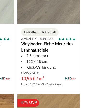
Belastbar + Trittschall
Artikel-Nr.: L4081855
a
Vinylboden Eiche Mauritius
Landhausdiele
4,5 mm stark
122 x 18 cm
Klick-Verbindung
UVP
27,90 €
13,95 € / m²
Inhalt: 2.635 m²
(36,76 € / Paket)
-47% UVP