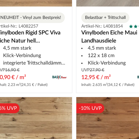
NEUHEIT - Vinyl zum Bestpreis!
Belastbar + Trittschall
rtikel-Nr.: L4082257
Artikel-Nr.: L4081854
inylboden Rigid SPC Viva
Vinylboden Eiche Maui
iche Natur hell
Landhausdiele
4,5 mm stark
4,5 mm stark
andhausdiele
Klick-Verbindung
122 x 18 cm
integrierte Trittschalldämmung
Klick-Verbindung
VP
16,90 €
UVP
27,90 €
0,90 € / m²
12,95 € / m²
halt: 2.23 m²
(24,31 € / Paket)
Inhalt: 2.635 m²
(34,12 € / Paket)
6% UVP
-10% UVP