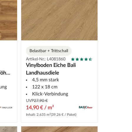
Belastbar + Trittschall
Artikel-Nr.: L4081860
Vinylboden Eiche Bali
Föhr
Landhausdiele
4,5 mm stark
ung
122 x 18 cm
Klick-Verbindung
UVP
27,90 €
14,90 € / m²
Inhalt: 2.635 m²
(39,26 € / Paket)