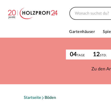
Gartenhäuser
Spie
04
12
TAGE
STD.
Zu den A
Startseite
Böden