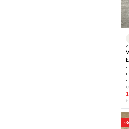
A
V
E
L
U
1
In
-3