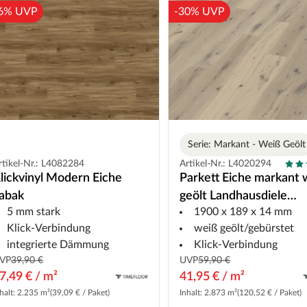
6% UVP
-30% UVP
Serie: Markant - Weiß Geölt
rtikel-Nr.: L4082284
Artikel-Nr.: L4020294
lickvinyl Modern Eiche
Parkett Eiche markant 
abak
geölt Landhausdiele
5 mm stark
1900 x 189 x 14 mm
gebürstet
Klick-Verbindung
weiß geölt/gebürstet
integrierte Dämmung
Klick-Verbindung
VP
39,90 €
UVP
59,90 €
7,49 € / m²
41,95 € / m²
halt: 2.235 m²
(39,09 € / Paket)
Inhalt: 2.873 m²
(120,52 € / Paket)