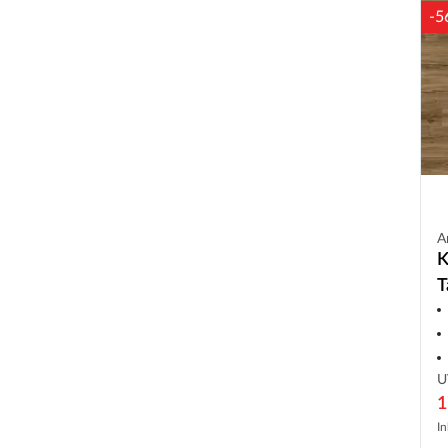
-5
A
K
T
U
1
In