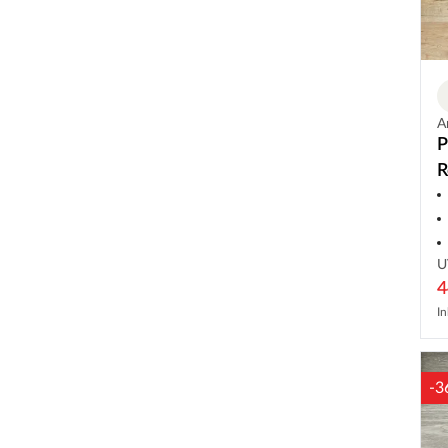
A
P
R
G
U
4
In
-3