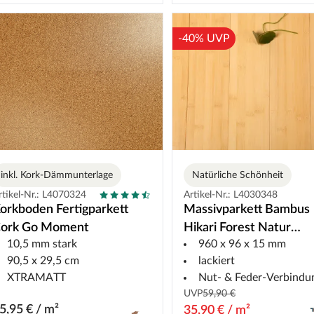
-40% UVP
inkl. Kork-Dämmunterlage
Natürliche Schönheit
rtikel-Nr.: L4070324
Artikel-Nr.: L4030348
orkboden Fertigparkett
Massivparkett Bambus
ork Go Moment
Hikari Forest Natur
10,5 mm stark
960 x 96 x 15 mm
Horizontallamelle
90,5 x 29,5 cm
lackiert
XTRAMATT
Nut- & Feder-Verbindu
UVP
59,90 €
5,95 € / m²
35,90 € / m²