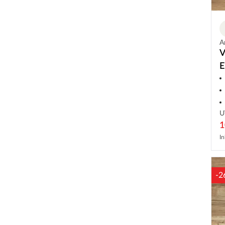
A
V
E
L
U
1
In
-2