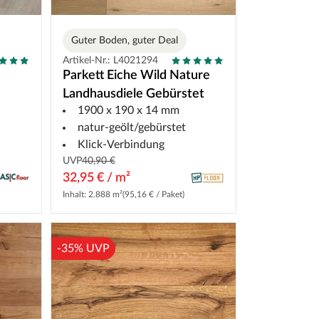
Guter Boden, guter Deal
Artikel-Nr.: L4021294
Parkett Eiche Wild Nature
Landhausdiele Gebürstet
1900 x 190 x 14 mm
natur-geölt/gebürstet
Klick-Verbindung
UVP
40,90 €
32,95 € / m²
Inhalt: 2.888 m²
(95,16 € / Paket)
-35% UVP