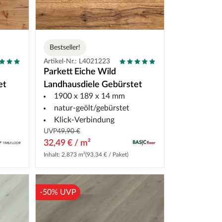
Bestseller!
Artikel-Nr.: L4021223
Parkett Eiche Wild
et
Landhausdiele Gebürstet
1900 x 189 x 14 mm
natur-geölt/gebürstet
Klick-Verbindung
UVP
49,90 €
32,49 € / m²
Inhalt: 2.873 m²
(93,34 € / Paket)
-50% UVP