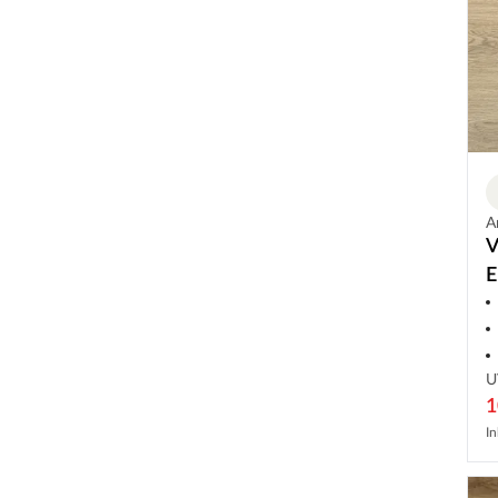
A
V
E
U
1
In