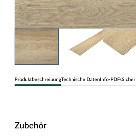
Produktbeschreibung
Technische Daten
Info-PDFs
Sicher
BASICfloor Vinylboden Rigid SP
Landhausdiele
Stärke 4,5 mm, Klick-Verbindung, geeignet für Feuchträ
Zubehör
Vinyl ist ein absoluter Alleskönner und überzeugt mit e