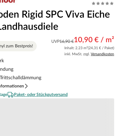
oden Rigid SPC Viva Eiche
Landhausdiele
10,90 € / m²
UVP
16,90 €
yl zum Bestpreis!
Inhalt: 2.23 m²
(24,31 € / Paket)
inkl. MwSt. zzgl.
Versandkosten
rk
indung
e Trittschalldämmung
nformationen
tage
Paket- oder Stückgutversand