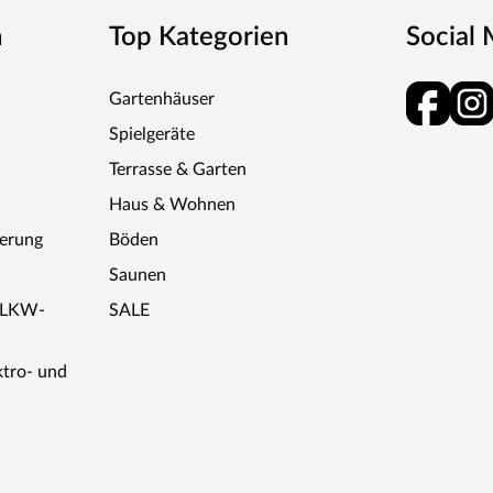
n
Top Kategorien
Social
ielen, moderne Vinyl- und Designböden sowie
Gartenhäuser
ork oder stilvolle Wandpaneele – die
Spielgeräte
usten und belastbaren Produkte. Der Hersteller
mponenten: überzeugende Strapazierfähigkeit,
Terrasse & Garten
reise – für langanhaltende Freude. Zuverlässig,
Haus & Wohnen
ferung
Böden
Saunen
r LKW-
SALE
ktro- und