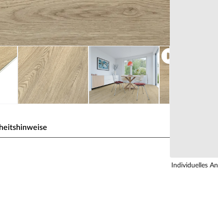
heitshinweise
C Viva Eiche Beige
Individuelles A
ume, Dämmung integriert
iner einfachen Verlegung sowie einem besonders