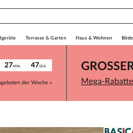
lgeräte
Terrasse & Garten
Haus & Wohnen
Böd
GROSSER 
27
47
MIN.
SEK.
Mega-Rabatte 
ngeboten der Woche »