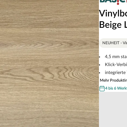
Vinylb
Beige 
NEUHEIT - Vin
4,5 mm sta
Klick-Verb
integriert
Mehr Produkti
4 bis 6 Werk