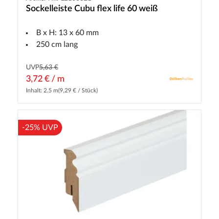
Sockelleiste Cubu flex life 60 weiß
B x H: 13 x 60 mm
250 cm lang
UVP
5,63 €
3,72 € / m
Inhalt: 2.5 m
(9,29 € / Stück)
-25% UVP