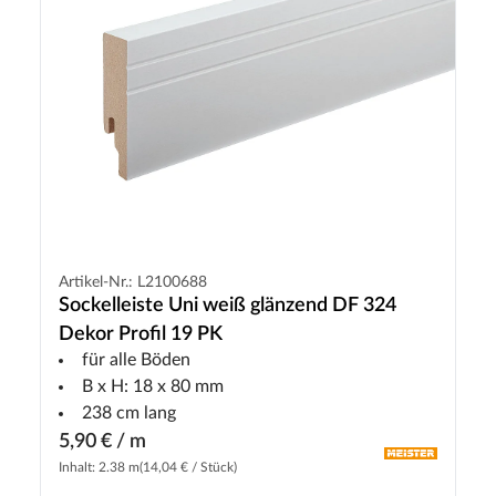
Artikel-Nr.: L2100688
Sockelleiste Uni weiß glänzend DF 324
Dekor Profil 19 PK
für alle Böden
B x H: 18 x 80 mm
238 cm lang
5,90 € / m
Inhalt: 2.38 m
(14,04 € / Stück)