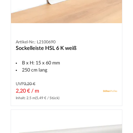
Artikel-Nr.: L2100690
Sockelleiste HSL 6 K weiß
B x H: 15 x 60 mm
250 cm lang
UVP
3,20 €
2,20 € / m
Inhalt: 2.5 m
(5,49 € / Stück)