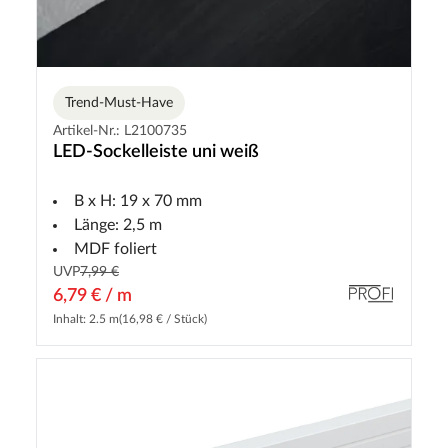
Trend-Must-Have
Artikel-Nr.: L2100735
LED-Sockelleiste uni weiß
B x H: 19 x 70 mm
Länge: 2,5 m
MDF foliert
UVP
7,99 €
6,79 € / m
Inhalt: 2.5 m
(16,98 € / Stück)