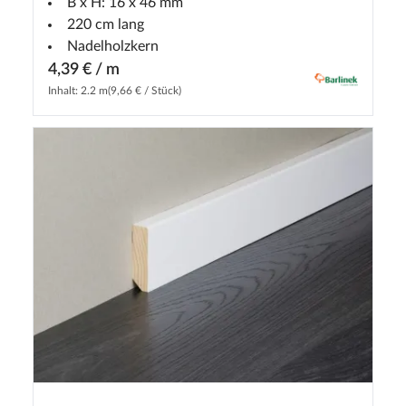
B x H: 16 x 46 mm
220 cm lang
Nadelholzkern
4,39 € / m
Inhalt: 2.2 m
(9,66 € / Stück)