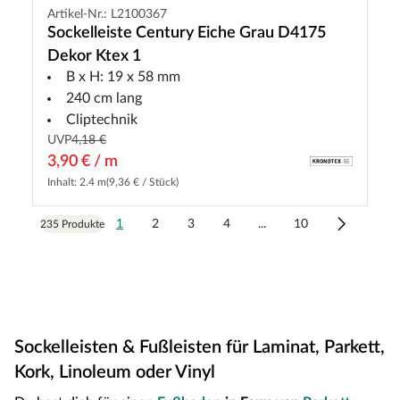
Artikel-Nr.: L2100367
Sockelleiste Century Eiche Grau D4175
Dekor Ktex 1
B x H: 19 x 58 mm
240 cm lang
Cliptechnik
UVP
4,18 €
3,90 € / m
Inhalt: 2.4 m
(9,36 € / Stück)
1
2
3
4
...
10
235 Produkte
Sockelleisten & Fußleisten für Laminat, Parkett,
Kork, Linoleum oder Vinyl