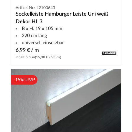
Artikel-Nr.: L2100643
Sockelleiste Hamburger Leiste Uni weiß
Dekor HL 3
B x H: 19 x 105 mm
220 cm lang
universell einsetzbar
6,99 € / m
Inhalt: 2.2 m
(15,38 € / Stück)
-15% UVP