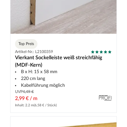
Top Preis
Artikel-Nr.: L2100359
Vierkant Sockelleiste weiß streichfähig
(MDF-Kern)
B x H: 15 x 58 mm
220 cm lang
Kabelführung möglich
UVP
4,49 €
2,99 € / m
Inhalt: 2.2 m
(6,58 € / Stück)