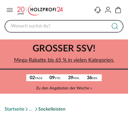
Menü
Kontakt
Konto
Warenk
GROSSER SSV!
Mega-Rabatte bis 65 % in vielen Kategorien.
02
09
39
36
TAGE
STD.
MIN.
SEK.
Zu den Angeboten der Woche »
Startseite
Sockelleisten