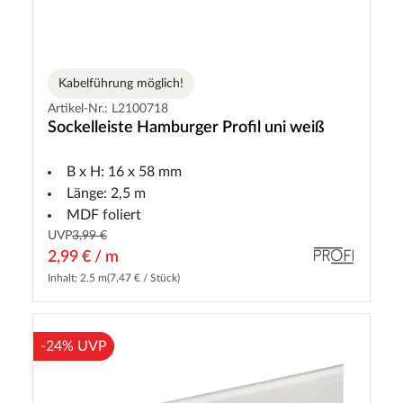
Kabelführung möglich!
Artikel-Nr.: L2100718
Sockelleiste Hamburger Profil uni weiß
B x H: 16 x 58 mm
Länge: 2,5 m
MDF foliert
UVP
3,99 €
2,99 € / m
Inhalt: 2.5 m
(7,47 € / Stück)
-24% UVP