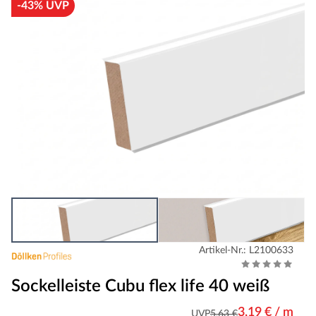
-43% UVP
Artikel-Nr.: L2100633
Sockelleiste Cubu flex life 40 weiß
3,19 € / m
UVP
5,63 €