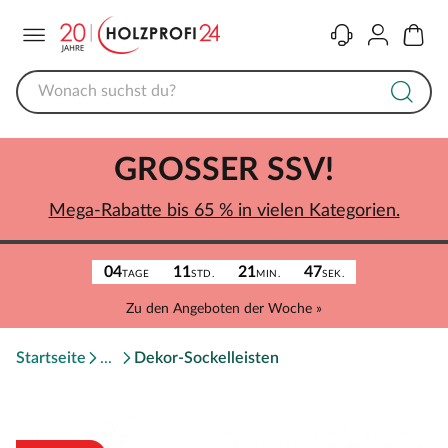
Menü
Kontakt
Konto
Warenk
GROSSER SSV!
Mega-Rabatte bis 65 % in vielen Kategorien.
04
11
21
47
TAGE
STD.
MIN.
SEK.
Zu den Angeboten der Woche »
Startseite
Dekor-Sockelleisten