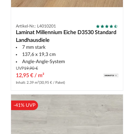
Artikel-Nr.: L4010201
Laminat Millennium Eiche D3530 Standard
Landhausdiele
7 mm stark
137,6 x 19,3 cm
Angle-Angle-System
UVP
19,90 €
12,95 € / m²
Inhalt: 2.39 m²
(30,95 € / Paket)
-41% UVP