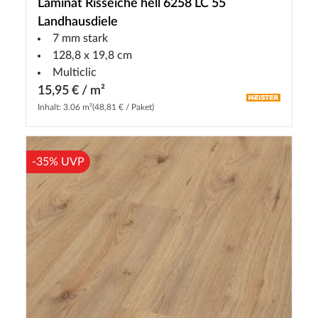
Laminat Risseiche hell 6258 LC 55
Landhausdiele
7 mm stark
128,8 x 19,8 cm
Multiclic
15,95 € / m²
Inhalt: 3.06 m²
(48,81 € / Paket)
-35% UVP