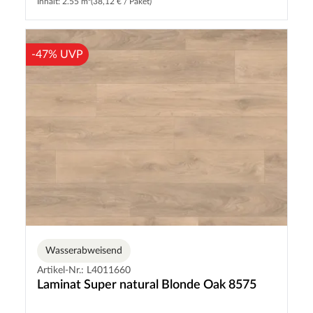
Inhalt: 2.55 m²
(38,12 € / Paket)
-47% UVP
Wasserabweisend
Artikel-Nr.: L4011660
Laminat Super natural Blonde Oak 8575