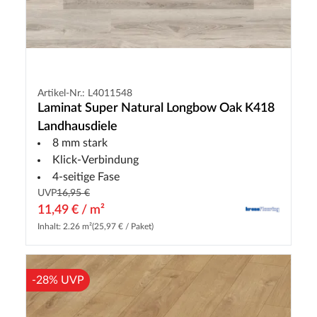
Artikel-Nr.: L4011548
Laminat Super Natural Longbow Oak K418
Landhausdiele
8 mm stark
Klick-Verbindung
4-seitige Fase
UVP
16,95 €
11,49 € / m²
Inhalt: 2.26 m²
(25,97 € / Paket)
-28% UVP