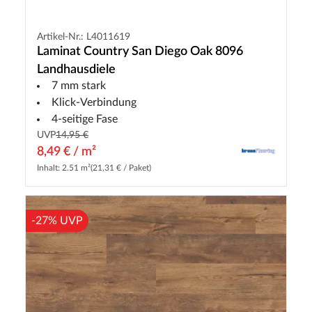
Artikel-Nr.: L4011619
Laminat Country San Diego Oak 8096
Landhausdiele
7 mm stark
Klick-Verbindung
4-seitige Fase
UVP
14,95 €
8,49 € / m²
Inhalt: 2.51 m²
(21,31 € / Paket)
-27% UVP