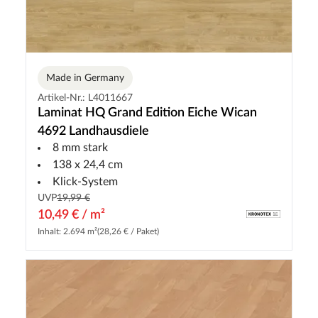
Made in Germany
Artikel-Nr.: L4011667
Laminat HQ Grand Edition Eiche Wican
4692 Landhausdiele
8 mm stark
138 x 24,4 cm
Klick-System
UVP
19,99 €
10,49 € / m²
Inhalt: 2.694 m²
(28,26 € / Paket)