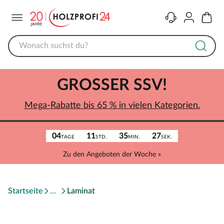
Menü
Kontakt
Konto
Warenk
GROSSER SSV!
Mega-Rabatte bis 65 % in vielen Kategorien.
04
11
35
27
TAGE
STD.
MIN.
SEK.
Zu den Angeboten der Woche »
Startseite
Laminat