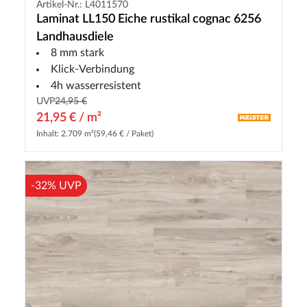
Artikel-Nr.: L4011570
Laminat LL150 Eiche rustikal cognac 6256
Landhausdiele
8 mm stark
Klick-Verbindung
4h wasserresistent
UVP
24,95 €
21,95 € / m²
Inhalt: 2.709 m²
(59,46 € / Paket)
-32% UVP