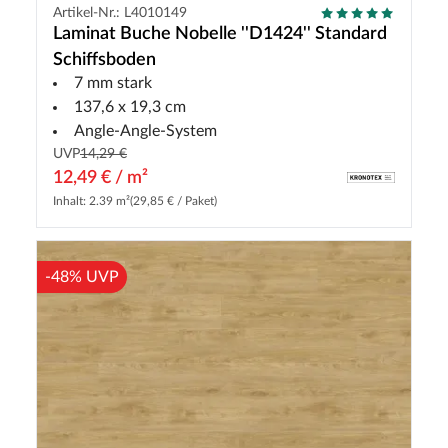
Artikel-Nr.: L4010149
Laminat Buche Nobelle ''D1424'' Standard
Schiffsboden
7 mm stark
137,6 x 19,3 cm
Angle-Angle-System
UVP
14,29 €
12,49 € / m²
Inhalt: 2.39 m²
(29,85 € / Paket)
-48% UVP