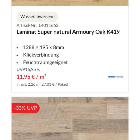
Wasserabweisend
Artikel-Nr.: L4011663
Laminat Super natural Armoury Oak K419
1288 × 195 x 8mm
Klickverbindung
Feuchtraumgeeignet
UVP
16,95 €
11,95 € / m²
Inhalt: 2.26 m²
(27,01 € / Paket)
-33% UVP