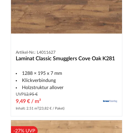
Artikel-Nr.: L4011627
Laminat Classic Smugglers Cove Oak K281
1288 × 195 x 7 mm
Klickverbindung
Holzstruktur allover
UVP
12,95 €
9,49 € / m²
Inhalt: 2.51 m²
(23,82 € / Paket)
-27% UVP