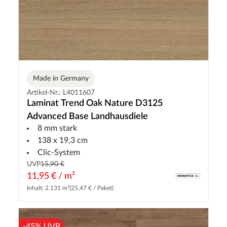
Made in Germany
Artikel-Nr.: L4011607
Laminat Trend Oak Nature D3125
Advanced Base Landhausdiele
8 mm stark
138 x 19,3 cm
Clic-System
UVP
15,90 €
11,95 € / m²
Inhalt: 2.131 m²
(25,47 € / Paket)
-45% UVP