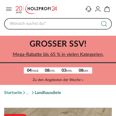
Menü
Kontakt
Konto
Warenk
GROSSER SSV!
Mega-Rabatte bis 65 % in vielen Kategorien.
04
08
03
08
TAGE
STD.
MIN.
SEK.
Zu den Angeboten der Woche »
Startseite
Landhausdiele