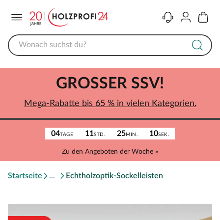
Menü
Kontakt
Konto
Warenk
GROSSER SSV!
Mega-Rabatte bis 65 % in vielen Kategorien.
04
11
25
10
TAGE
STD.
MIN.
SEK.
Zu den Angeboten der Woche »
Startseite
Echtholzoptik-Sockelleisten