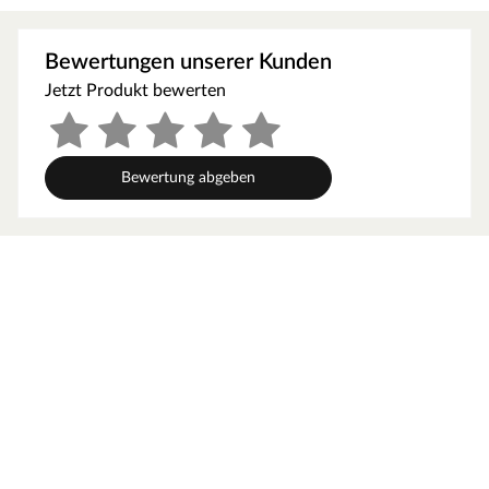
Seit vielen Jahren entwickelt und produziert MEISTER
Bewertungen unserer Kunden
mit Leidenschaft Produkte für Räume voller Leben. Als
eines der führenden deutschen Unternehmen für
Jetzt Produkt bewerten
Laminat, Parkett, Vinyl, Kork, Linoleum sowie Wand- und
Deckenpaneele inklusive Zubehör überzeugt MEISTER
mit hochwertiger Qualität und technischer Innovation.
Bewertung abgeben
MEISTER setzt fortwährend neue Trends: Umfassende
Produkt- und Modellreihen gewährleisten für jeden
Geschmack eine hervorragende individuelle und
attraktive Lösung. Qualität made in Germany.