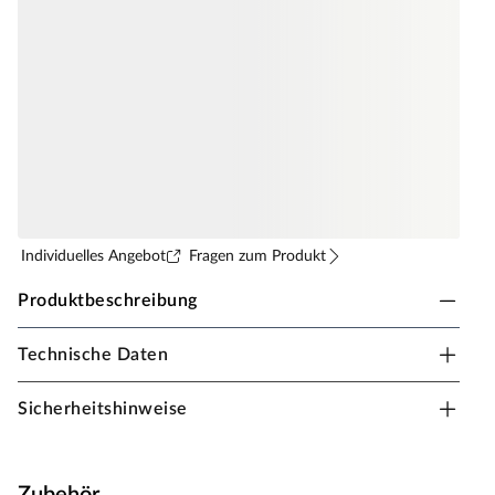
Individuelles Angebot
Fragen zum Produkt
Produktbeschreibung
Technische Daten
MEISTER Sockelleiste Echtholzfurnier
Echtholz-Leisten mit stabilem MDF-Kern für Parkett-
Sicherheitshinweise
und Furnierboden.
Besonders beanspruchbar
Zubehör