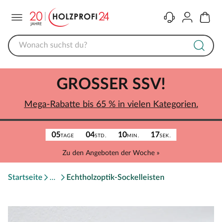
Menü
Kontakt
Konto
Warenk
GROSSER SSV!
Mega-Rabatte bis 65 % in vielen Kategorien.
05
04
10
17
TAGE
STD.
MIN.
SEK.
Zu den Angeboten der Woche »
Startseite
Echtholzoptik-Sockelleisten