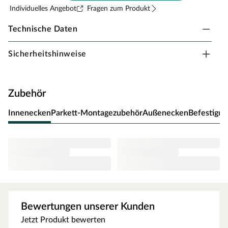
Individuelles Angebot
Fragen zum Produkt
Technische Daten
Technische Daten - Sockelleiste Eiche matt Topline furniert lac
Attribut
Wert
Sicherheitshinweise
Lieferumfang
1 Stk. entspricht 2,4 m
Hersteller
PROFI
Zubehör
Material
Nadelholz
Innenecken
Parkett-Montagezubehör
Außenecken
Befestigun
Oberflächenbehandlung
lackiert
Dekor
Eiche
Farbe
Braun
Farbton
dunkel
Bewertungen unserer Kunden
Jetzt Produkt bewerten