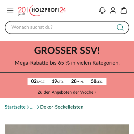
Menü
Kontakt
Konto
Warenk
GROSSER SSV!
Mega-Rabatte bis 65 % in vielen Kategorien.
02
19
28
58
TAGE
STD.
MIN.
SEK.
Zu den Angeboten der Woche »
Startseite
Dekor-Sockelleisten