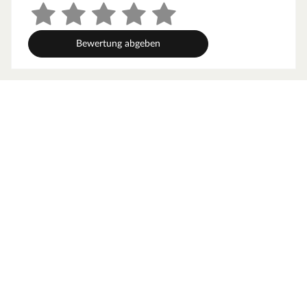
Länge (cm)
240 cm
Sockelleistenprofil -
16 mm
Bewertung abgeben
Breite (mm)
Sockelleistenprofil -
40 mm
Höhe (mm)
Sockelleistenprofil (B x
16 x 40 mm
H)
Befestigungsart
Clipmontage