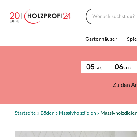
Gartenhäuser
Spie
05
06
TAGE
STD.
Zu den A
Startseite
Böden
Massivholzdielen
Massivholzdielen