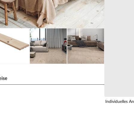
eise
ische Kiefer A-Sortierung
Individuelles A
z mit Langlebigkeit und Robustheit. Egal ob dein
eingerichtet ist – ein Echtholzdielenboden ist