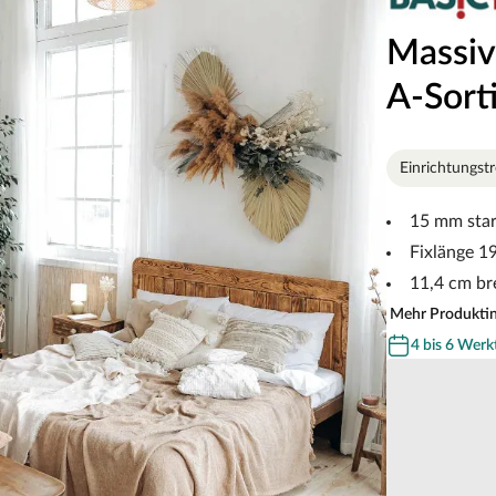
Massiv
A-Sort
Einrichtungst
15 mm sta
Fixlänge 1
11,4 cm br
Mehr Produkti
4 bis 6 Werk