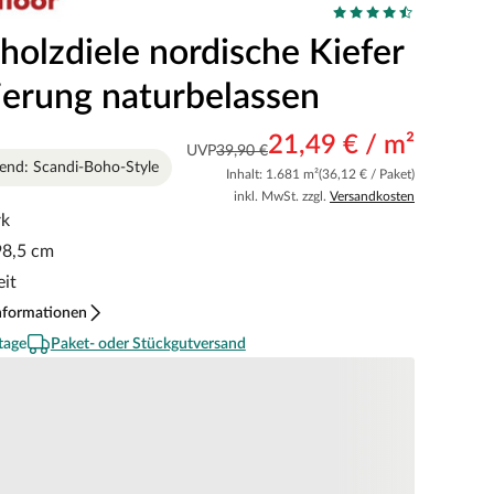
holzdiele nordische Kiefer
ierung naturbelassen
21,49 € / m²
UVP
39,90 €
rend: Scandi-Boho-Style
Inhalt: 1.681 m²
(36,12 € / Paket)
inkl. MwSt. zzgl.
Versandkosten
rk
98,5 cm
eit
nformationen
tage
Paket- oder Stückgutversand