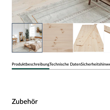
Produktbeschreibung
Technische Daten
Sicherheitshinw
BASICfloor Massivholzdiele nord
naturbelassen
Ein Boden aus Massivholzdielen vereint klassische Elegan
Zubehör
Zuhause im Landhausstil, schlicht oder aufregend modern 