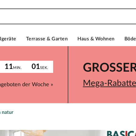
lgeräte
Terrasse & Garten
Haus & Wohnen
Böd
GROSSER 
11
01
MIN.
SEK.
Mega-Rabatte 
ngeboten der Woche »
 natur