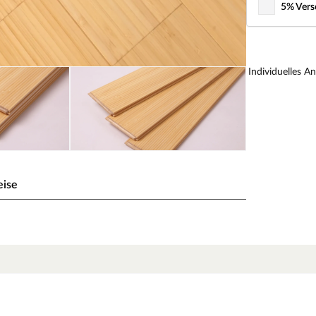
5% Vers
Individuelles A
eise
 Hikari Forest Natur
in seiner reinsten Form – von der zarten