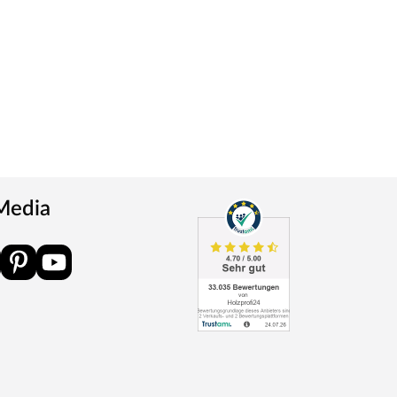
 Media