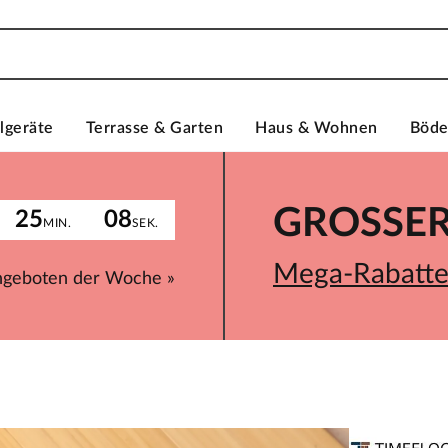
lgeräte
Terrasse & Garten
Haus & Wohnen
Böd
GROSSER 
25
08
MIN.
SEK.
Mega-Rabatte 
ngeboten der Woche »