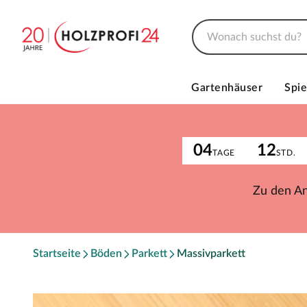
Gartenhäuser
Spie
04
12
TAGE
STD.
Zu den A
Startseite
Böden
Parkett
Massivparkett