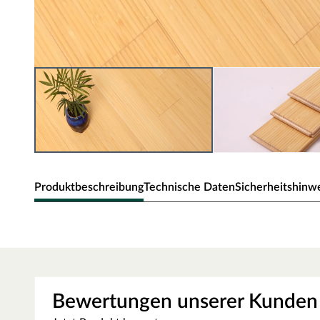
Produktbeschreibung
Technische Daten
Sicherheitshinw
Timefloor Massivparkett Bambus
Hochkantlamelle
Stärke 15 mm, Verklebung
Bewertungen unserer Kunden
Die Hikari-Kollektion erzählt die Geschichte von Bambus 