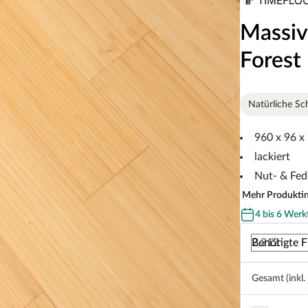
Massiv
Forest
Natürliche Sc
960 x 96 x
lackiert
Nut- & Fed
Mehr Produkti
4 bis 6 Werk
Benötigte F
Gesamt (inkl.