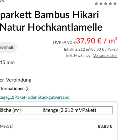
parkett Bambus Hikari
 Natur Hochkantlamelle
37,90 € / m²
UVP
59,90 €
hönheit
Inhalt: 2.212 m²
(83,83 € / Paket)
inkl. MwSt. zzgl.
Versandkosten
 15 mm
er-Verbindung
nformationen
tage
Paket- oder Stückgutversand
läche (m²)
Menge (2,212 m²/Paket)
 MwSt.):
83,83 €