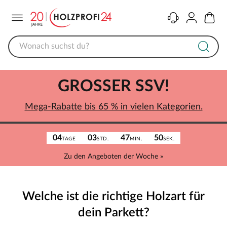
Menü
Kontakt
Konto
Warenk
GROSSER SSV!
Mega-Rabatte bis 65 % in vielen Kategorien.
04
03
47
50
TAGE
STD.
MIN.
SEK.
Zu den Angeboten der Woche »
Welche ist die richtige Holzart für
dein Parkett?