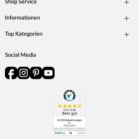
Shop Service
verschiedenen Stammlängen der verarbeiteten Bäume.
Da die Maße vom Hersteller festgesetzt werden, können
Informationen
wir leider keinen Einfluss auf die Längen der Dielen
nehmen. Parkettdielen mit Halblängen eignen sich
Top Kategorien
sowohl für die Verlegung im offenen als auch im
regelmäßigen Verband, da sie die erforderliche
Mindestlänge von 40 cm nicht unterschreiten.
Social Media
Pflegehinweis für geölte Holzböden
Geölte Böden sind, nachdem sie verlegt wurden, sofort
begehbar. Bei Holzböden, die mit Ölen behandelt
wurden, sollte nach dem Verlegen jedoch eine
Erstbehandlung erfolgen. Hierzu muss unbedingt das
farblich passende Pflegeöl verwendet werden. Das Öl
sorgt dafür, dass der geölte Boden eine optimal
schmutzabweisende Oberfläche erhält und damit noch
länger schön bleibt. Diese Prozedur sollte bei Bedarf in
regelmäßigen Abständen wiederholt werden. Mit jeder
Ölung werden die Farben des Bodens intensiver.