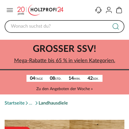
Menü
Kontakt
Konto
Warenk
GROSSER SSV!
Mega-Rabatte bis 65 % in vielen Kategorien.
04
08
14
42
TAGE
STD.
MIN.
SEK.
Zu den Angeboten der Woche »
Startseite
Landhausdiele