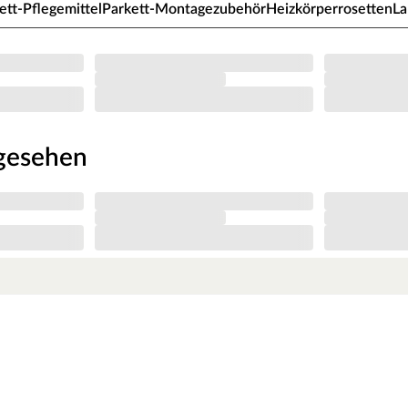
ett-Pflegemittel
Parkett-Montagezubehör
Heizkörperrosetten
L
gtem Holz hergestellt wäre. Die innovative
 schöner zur Geltung kommen und schützt Ihn
Wirkung unter Beweis - Echte Eiche spricht für
fgrund ihrer hohen Rohdichte wirkt diese Holzart
natürlichen und rustikalen Look, der jeden Raum
ngesehen
e strukturiert das Verlegebild und verleiht ihm ein
enholzes wurden bei dieser Diele ausgebürstet.
ärterem Holz.
ngen, das authentische Erscheinungsbild des
stet gleichzeitig den umfassenden Schutz der
unbehandelte Eiche Dielen aus, sind aber
pielsweise natur geölte Dielen.