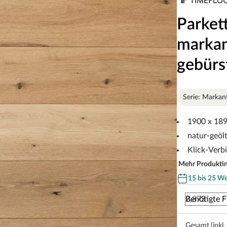
Parket
markan
gebürs
Serie: Markan
1900 x 18
natur-geöl
Klick-Verb
Mehr Produkti
15 bis 25 W
Benötigte F
Gesamt (inkl.