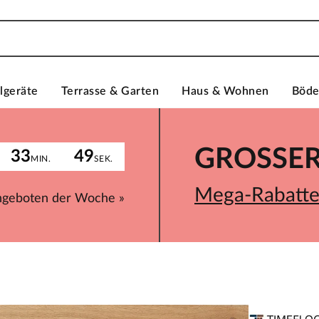
lgeräte
Terrasse & Garten
Haus & Wohnen
Böd
GROSSER 
33
49
MIN.
SEK.
Mega-Rabatte 
ngeboten der Woche »