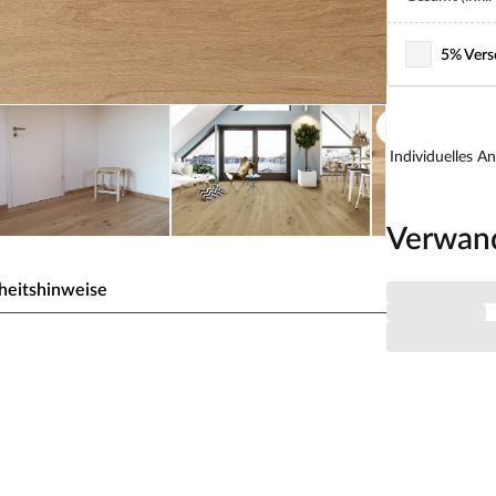
5% Vers
Individuelles A
Verwan
heitshinweise
Landhausdiele - Eiche in Ihrer
assene Look der Eiche. Der Boden sieht aus und