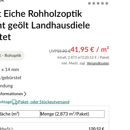
t Eiche Rohholzoptik
t geölt Landhausdiele
tet
41,95 € / m²
UVP
59,90 €
t - Rohoptik
Inhalt: 2.873 m²
(120,52 € / Paket)
inkl. MwSt. zzgl.
Versandkosten
9 x 14 mm
t/gebürstet
indung
nformationen
erktage
Paket- oder Stückgutversand
läche (m²)
Menge (2,873 m²/Paket)
 MwSt.):
120,52 €