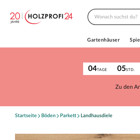
Gartenhäuser
Spie
04
05
TAGE
STD.
Zu den A
Startseite
Böden
Parkett
Landhausdiele