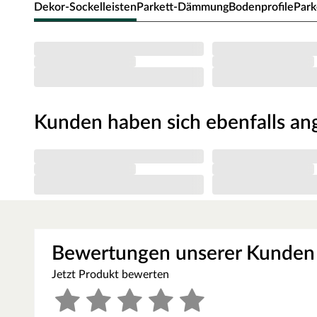
Dekor-Sockelleisten
Parkett-Dämmung
Bodenprofile
Park
fühlt sich so an, als ob er aus unbehandeltem frisch gesä
Oberflächenbehandlung lässt die Farbe des Bodens noch
zeitgleich vor Verschmutzung und Verschleiß.
Dieser Boden aus Eichenholz stellt seine zeitlos schöne 
sich selbst. Doch auch technisch kann Eiche punkten: au
besonders wärmeleitend und sorgt für stets warme Füße.
Landhausdielen besitzen mit ihrer Ein-Stab-Optik einen 
Kunden haben sich ebenfalls a
gemütlich wirken lässt. Die an vier Seiten umlaufende Fas
gleichmäßiges Muster. Die weichen Anteile des Oberfläch
So entsteht die strukturierte, markante Oberfläche aus h
Rohoptik geölt
Mit einem speziell entwickelten Ölverfahren, ist es gelu
unbehandelten Eichenholzes naturgetreu zu erhalten.
Dieses Öl, prägt den rohen Look der Eiche und gewährlei
Bewertungen unserer Kunden
Holzoberfläche.
Jetzt Produkt bewerten
Die Dielen sehen durch dieses spezielle Ölverfahren wie 
gleichbleibend gegen Verschmutzungen geschützt wie beis