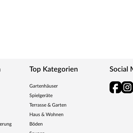
igkeit, Umweltfreundlichkeit sowie Stabilität
llulose (70 %) und Lignin (25 %) die geschätzten
i Hinsicht übertrifft. Es ist so zugfest wie Stahl
ignet sich Bambusparkett hervorragend als
nen hohen Erträge bindet Bambus im Vergleich zu
n
Top Kategorien
Social
 gut für Allergiker geeignet und tragen zu einer
Gartenhäuser
Hartholzarten – eignen sich Bambus-Bodenbeläge selbst
Spielgeräte
ng.
Terrasse & Garten
: Mit einer Wachstumsgeschwindigkeit von bis zu einem
Haus & Wohnen
urce.
ferung
Böden
 nur eine umweltbewusste, sondern auch eine äußerst