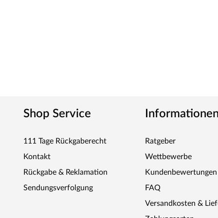
Hikari Leaf entspricht höchsten Anforderungen an Langleb
und ist damit das perfekte Bambusparkett.
Was ist Bambus?
Bambus ist ein Gras, das durch seine hohen Anteile an Ce
Eigenschaften von Baumholz besitzt und diese in mancherle
und so druckfest wie Beton. Durch diese Eigenschaften e
Fußbodenbelag.
Aufgrund des schnellen Wachstums und der damit verbunde
Shop Service
Informatione
anderen Holzarten weit mehr CO2.
Als Naturprodukt sind Bambus-Bodenbeläge antistatisch, sehr
wohngesunden Raumumgebung bei.
111 Tage Rückgaberecht
Ratgeber
Mit ihrer Härte und Dichte – vergleichbar mit den besten 
Kontakt
Wettbewerbe
für den Einsatz in Objekten mit extrem hoher Beanspruchu
Rückgabe & Reklamation
Kundenbewertungen
Bambus ist die am schnellsten wachsende Pflanze der Erde
Sendungsverfolgung
FAQ
Meter pro Tag ist Bambus eine besonders nachhaltige Resso
Versandkosten & Lie
Als ein echtes Stück Natur sind Bambus-Bodenbeläge nicht
elegante Wahl.