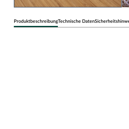
Produktbeschreibung
Technische Daten
Sicherheitshinw
Timefloor Parkett Bambus Hikari
Hochkantlamelle
Stärke 10 mm, Klick-Verbindung
Die Hikari-Kollektion erzählt die Geschichte von Bambus 
Ausstrahlung eines frischen Blattes bis hin zur robusten
Kollektion verbindet die natürliche Eleganz von Bambus mi
nachhaltige, stilvolle Gestaltung in jedem Raum.
Hikari Leaf – Klickparkett (2-Schicht)
Mit einer Gesamtdicke von 10 mm sind diese Dielen im V
dünn – hervorragend für Sanierungen. Dünnes Material e
als dicke Bodendielen, weshalb sich dieser Bodenbelag z