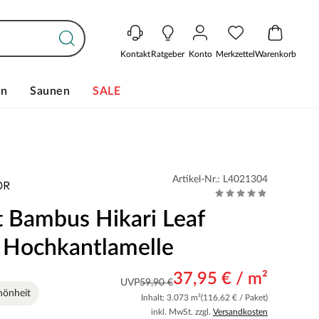
Kontakt
Ratgeber
Konto
Merkzettel
Warenkorb
en
Saunen
SALE
Artikel-Nr.: L4021304
t Bambus Hikari Leaf
 Hochkantlamelle
37,95 € / m²
UVP
59,90 €
hönheit
Inhalt: 3.073 m²
(116,62 € / Paket)
inkl. MwSt. zzgl.
Versandkosten