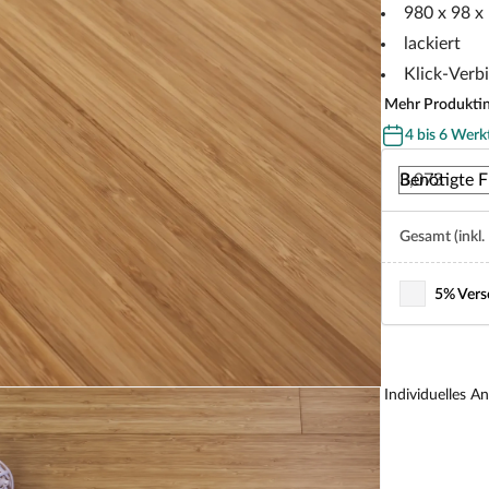
980 x 98 x
lackiert
Klick-Verb
Mehr Produkti
4 bis 6 Werk
Benötigte F
Gesamt (inkl.
5% Vers
Individuelles A