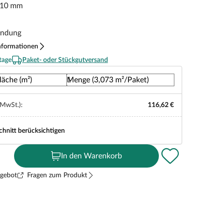
 10 mm
indung
nformationen
tage
Paket- oder Stückgutversand
läche (m²)
Menge (3,073 m²/Paket)
 MwSt.):
116,62 €
chnitt berücksichtigen
In den Warenkorb
ngebot
Fragen zum Produkt