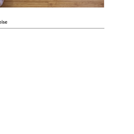
eise
 Leaf Coffee
in seiner reinsten Form – von der zarten
 Stärke eines majestätischen Waldes. Diese
t fortschrittlicher Technologie und sorgt für eine
erhältnis zu anderen Bambusparketten relativ
rmöglicht zudem eine bessere Wärmeleitfähigkeit
ur Verlegung auf Fußbodenheizungen eignet.