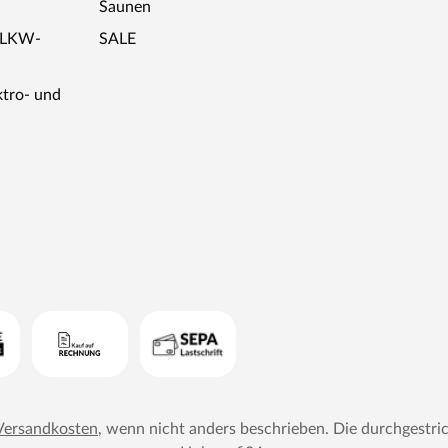
Saunen
ügbarkeit des Holzes sowie den verschiedenen
ersteller festgesetzt werden, können wir leider
r LKW-
SALE
tdielen mit Halblängen eignen sich sowohl für die
da sie die erforderliche Mindestlänge von 40 cm
ktro- und
egehbar. Bei Holzböden, die mit Ölen behandelt
dlung erfolgen. Hierzu muss unbedingt das
gt dafür, dass der geölte Boden eine optimal
er schön bleibt. Diese Prozedur sollte bei
it jeder Ölung werden die Farben des Bodens
Versandkosten
, wenn nicht anders beschrieben. Die durchgestri