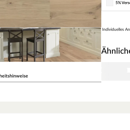
5% Vers
Individuelles A
Ähnlich
heitshinweise
weiß Landhausdiele
k jeden Raum auf. Es ist besonders langlebig,
h die feuchtigkeitsregulierende Wirkung
iv – für ein Zuhause zum Wohlfühlen.