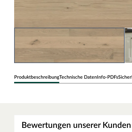
Produktbeschreibung
Technische Daten
Info-PDFs
Sicher
KÄHRS Parkett Flora Eiche Edel
Stärke 13 mm, Klick-Verbindung
Parkett wertet mit seiner natürlichen, hochwertigen Opti
strapazierfähig und schafft ein zeitloses Ambiente. Durc
Bewertungen unserer Kunden
beeinflusst ein Holzboden außerdem das Raumklima posit