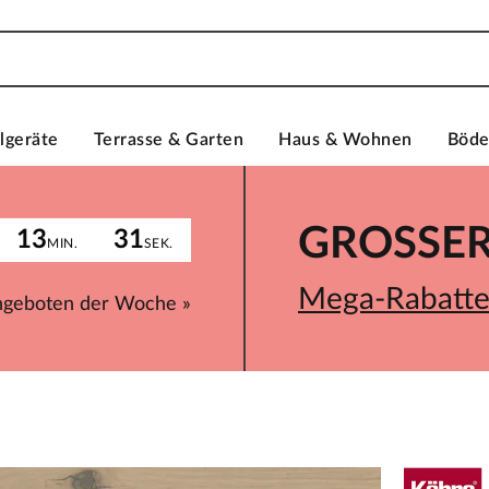
lgeräte
Terrasse & Garten
Haus & Wohnen
Böd
GROSSER 
13
31
MIN.
SEK.
Mega-Rabatte 
ngeboten der Woche »