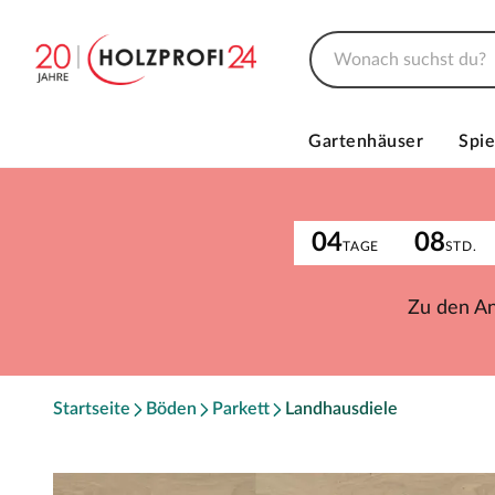
Gartenhäuser
Spie
04
08
TAGE
STD.
Zu den A
Startseite
Böden
Parkett
Landhausdiele