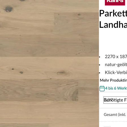
Parket
Landha
2270 x 18
natur-geöl
Klick-Verb
Mehr Produkti
4 bis 6 Werk
Benötigte F
Gesamt (inkl.