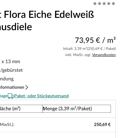
t Flora Eiche Edelweiß
usdiele
73,95 € / m²
Inhalt: 3.39 m²
(250,69 € / Paket)
inkl. MwSt. zzgl.
Versandkosten
7 x 13 mm
t/gebürstet
indung
nformationen
tage
Paket- oder Stückgutversand
läche (m²)
Menge (3,39 m²/Paket)
 MwSt.):
250,69 €