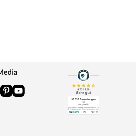
 Media