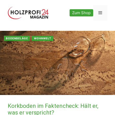
Zum
Inhalt
Menü
Zum Shop
springen
BODENBELÄGE
WOHNWELT
Korkboden im Faktencheck: Hält er,
was er verspricht?