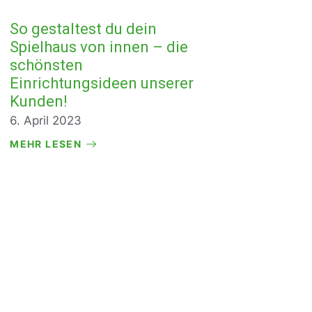
So gestaltest du dein
Spielhaus von innen – die
schönsten
Einrichtungsideen unserer
Kunden!
6. April 2023
MEHR LESEN