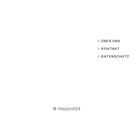
ÜBER UNS
KONTAKT
DATENSCHUTZ
© Holzprofi24