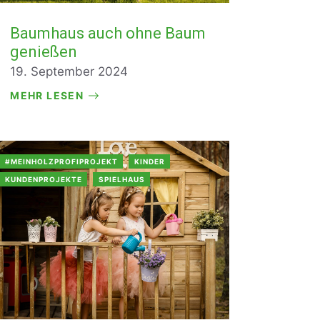
Baumhaus auch ohne Baum
genießen
19. September 2024
MEHR LESEN
#MEINHOLZPROFIPROJEKT
KINDER
KUNDENPROJEKTE
SPIELHAUS