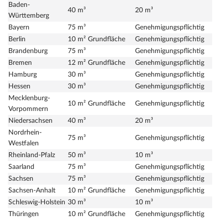
Baden-
40 m³
20 m³
Württemberg
Bayern
75 m³
Genehmigungspflichtig
Berlin
10 m² Grundfläche
Genehmigungspflichtig
Brandenburg
75 m³
Genehmigungspflichtig
Bremen
12 m² Grundfläche
Genehmigungspflichtig
Hamburg
30 m³
Genehmigungspflichtig
Hessen
30 m³
Genehmigungspflichtig
Mecklenburg-
10 m² Grundfläche
Genehmigungspflichtig
Vorpommern
Niedersachsen
40 m³
20 m³
Nordrhein-
75 m³
Genehmigungspflichtig
Westfalen
Rheinland-Pfalz
50 m³
10 m³
Saarland
75 m³
Genehmigungspflichtig
Sachsen
75 m³
Genehmigungspflichtig
Sachsen-Anhalt
10 m² Grundfläche
Genehmigungspflichtig
Schleswig-Holstein
30 m³
10 m³
Thüringen
10 m² Grundfläche
Genehmigungspflichtig