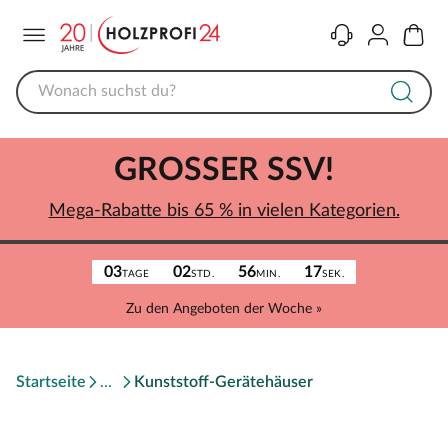
Menü
Kontakt
Konto
Warenk
GROSSER SSV!
Mega-Rabatte bis 65 % in vielen Kategorien.
03
02
56
17
TAGE
STD.
MIN.
SEK.
Zu den Angeboten der Woche »
Startseite
Kunststoff-Gerätehäuser