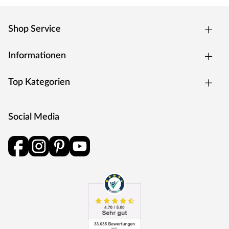
Der Dachbelag wird mitgeliefert: inkl. Bitumendachbelag
zur Ersteindeckung
Shop Service
Ausstattung
Folgende Fenster werden mitgeliefert: 2 Fenster.
Informationen
Folgende Türen sind im Lieferumfang enthalten:
Doppeltür
Top Kategorien
Empfohlenes Zubehör
Das Gartenhaus wird ohne Unterkonstruktionshölzer
Social Media
geliefert. Da diese das Gartenhaus vor
Witterungseinflüssen, Bodenfeuchtigkeit, Schimmel und
Schädlingen schützen, ist die Anschaffung einer
Unterkonstruktion dennoch zu empfehlen. Die Art der
Unterkonstruktion hängt dabei von der Art des
Untergrunds und des Fundaments ab. Unter
Gartenhauszubehör findest du alternativ einen
passenden Fußboden inkl. kesseldruckimprägnierter
Unterkonstruktion sowie das nötige Montagematerial.