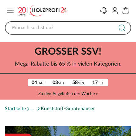
Menü
Kontakt
Konto
Warenk
GROSSER SSV!
Mega-Rabatte bis 65 % in vielen Kategorien.
04
03
58
17
TAGE
STD.
MIN.
SEK.
Zu den Angeboten der Woche »
Startseite
Kunststoff-Gerätehäuser