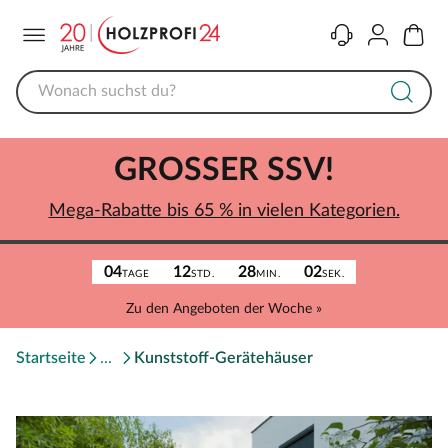
Menü
Kontakt
Konto
Warenk
GROSSER SSV!
Mega-Rabatte bis 65 % in vielen Kategorien.
04
12
28
02
TAGE
STD.
MIN.
SEK.
Zu den Angeboten der Woche »
Startseite
Kunststoff-Gerätehäuser