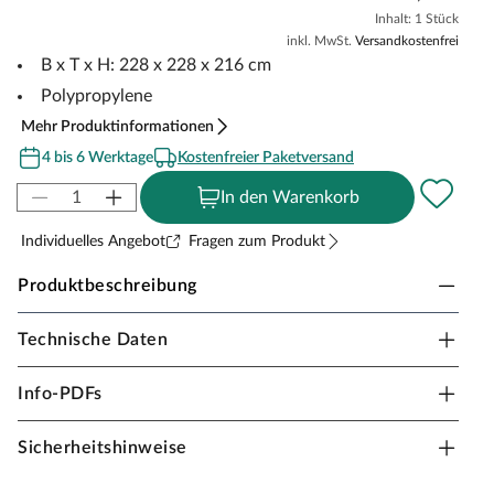
Inhalt: 1 Stück
inkl. MwSt.
Versandkostenfrei
B x T x H: 228 x 228 x 216 cm
Polypropylene
Mehr Produktinformationen
4 bis 6 Werktage
Kostenfreier Paketversand
In den Warenkorb
Individuelles Angebot
Fragen zum Produkt
Produktbeschreibung
Technische Daten
Outgarden Gerätehaus Pent Roof
Klein, aber fein – dieses Gerätehaus bietet ausreichend
Info-PDFs
Stauraum, ohne dabei viel Platz im Garten einzunehmen.
So kannst du deine Geräte ganz leicht
Sicherheitshinweise
witterungsgeschützt und diebstahlsicher verstauen.
Gerätehäuser aus Polypropylen (PP) bieten eine