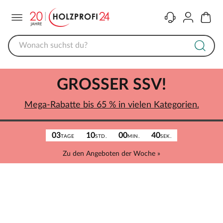
Menü
Kontakt
Konto
Warenk
GROSSER SSV!
Mega-Rabatte bis 65 % in vielen Kategorien.
03
10
00
40
TAGE
STD.
MIN.
SEK.
Zu den Angeboten der Woche »