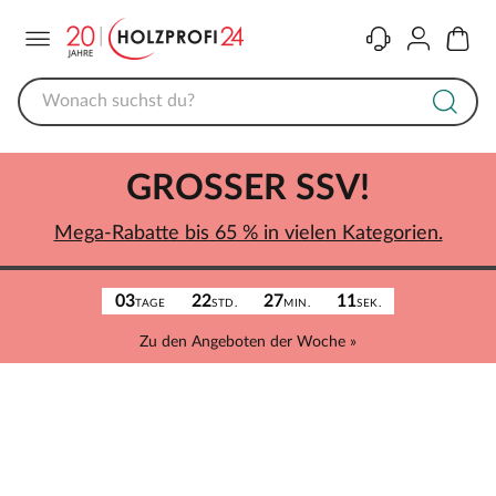
Menü
Kontakt
Konto
Warenk
GROSSER SSV!
Mega-Rabatte bis 65 % in vielen Kategorien.
03
22
27
11
TAGE
STD.
MIN.
SEK.
Zu den Angeboten der Woche »