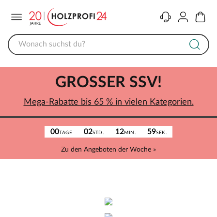
Menü
Kontakt
Konto
Warenk
GROSSER SSV!
Mega-Rabatte bis 65 % in vielen Kategorien.
00
02
12
59
TAGE
STD.
MIN.
SEK.
Zu den Angeboten der Woche »