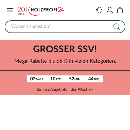
Menü
Kontakt
Konto
Warenk
GROSSER SSV!
Mega-Rabatte bis 65 % in vielen Kategorien.
02
10
52
44
TAGE
STD.
MIN.
SEK.
Zu den Angeboten der Woche »