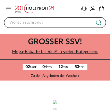
Menü
Kontakt
Konto
Warenk
GROSSER SSV!
Mega-Rabatte bis 65 % in vielen Kategorien.
02
04
12
53
TAGE
STD.
MIN.
SEK.
Zu den Angeboten der Woche »