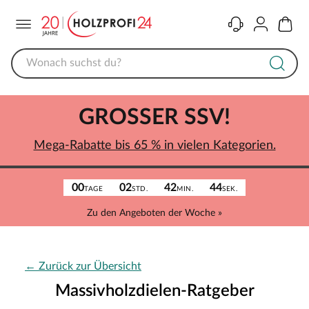
Menü
Kontakt
Konto
Warenk
GROSSER SSV!
Mega-Rabatte bis 65 % in vielen Kategorien.
00
02
42
44
TAGE
STD.
MIN.
SEK.
Zu den Angeboten der Woche »
← Zurück zur Übersicht
Massivholzdielen-Ratgeber