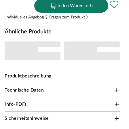
In den Warenkorb
Individuelles Angebot
Fragen zum Produkt
Ähnliche Produkte
Produktbeschreibung
Technische Daten
Akustikpaneele Wandverkleidung Serie Acoustic
Sense
Info-PDFs
Die Akustikpaneele dienen der Gestaltung von Wänden
und Decken. Zusätzlich stehen die akustischen
Sicherheitshinweise
Eigenschaften der Produkte im Vordergrund. Die Paneele
haben eine Trägerplatte aus schallabsorbierendem,