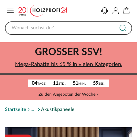
Menü
Kontakt
Konto
Warenk
GROSSER SSV!
Mega-Rabatte bis 65 % in vielen Kategorien.
04
11
51
59
TAGE
STD.
MIN.
SEK.
Zu den Angeboten der Woche »
Startseite
Akustikpaneele