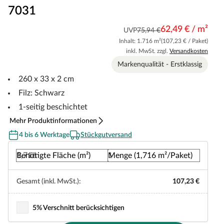
7031
62,49 € / m²
UVP
75,94 €
Inhalt: 1.716 m²
(107,23 € / Paket)
inkl. MwSt. zzgl.
Versandkosten
Markenqualität - Erstklassig
260 x 33 x 2 cm
Filz: Schwarz
1-seitig beschichtet
Mehr Produktinformationen
4 bis 6 Werktage
Stückgutversand
Benötigte Fläche (m²)
Menge (1,716 m²/Paket)
Gesamt (inkl. MwSt.):
107,23 €
5% Verschnitt berücksichtigen