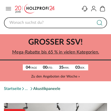
Menü
Kontakt
Konto
Warenk
GROSSER SSV!
Mega-Rabatte bis 65 % in vielen Kategorien.
04
00
35
03
TAGE
STD.
MIN.
SEK.
Zu den Angeboten der Woche »
Startseite
Akustikpaneele