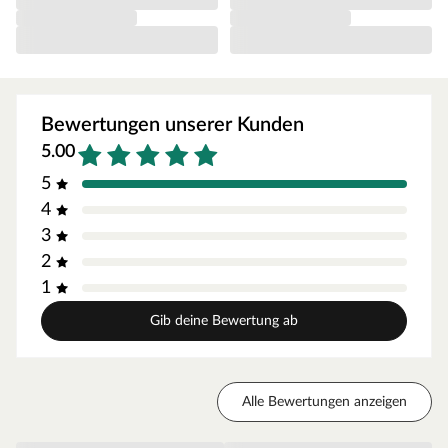
Feuchträume geeignet)
Trägerplatte aus recyceltem, schallabsorbierenden
Polyester
Mit Furnier aus astfreiem Echtholz belegte Lamellen aus
MDF
Bewertungen unserer Kunden
Die Lamellen sind 25 mm breit und haben einen Abstand
5.00
von 15 mm
5
Die Beplankung einer kompletten Zimmerwand mit
4
Akustikpaneelen (22 mm) bewirkt eine Schallreduktion um
3
ca. 25%, abhängig von weiteren Faktoren*
2
Montage
1
Die Akustikpaneele werden als ganze Platten geliefert,
Gib deine Bewertung ab
was die Montage denkbar einfach macht. Die Platten
können im Handumdrehen an Wänden oder
Zimmerdecken montiert werden.
Alle Bewertungen anzeigen