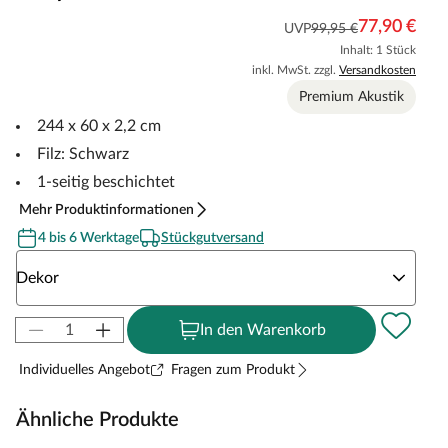
77,90 €
UVP
99,95 €
Inhalt: 1 Stück
inkl. MwSt. zzgl.
Versandkosten
Premium Akustik
244 x 60 x 2,2 cm
Filz: Schwarz
1-seitig beschichtet
Mehr Produktinformationen
4 bis 6 Werktage
Stückgutversand
Wähle eine Dekor
Dekor
In den Warenkorb
Individuelles Angebot
Fragen zum Produkt
Ähnliche Produkte