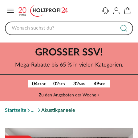
Menü
Kontakt
Konto
Warenk
GROSSER SSV!
Mega-Rabatte bis 65 % in vielen Kategorien.
04
02
32
49
TAGE
STD.
MIN.
SEK.
Zu den Angeboten der Woche »
Startseite
Akustikpaneele