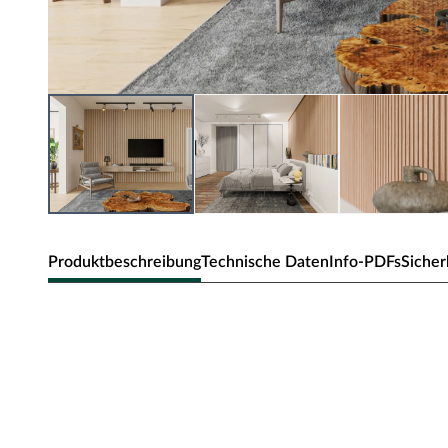
Produktbeschreibung
Technische Daten
Info-PDFs
Sicher
TIMEFLOOR Akustikpaneele Wandver
Akustikpaneele dienen der Gestaltung von Wänden und D
Eigenschaften der Produkte im Vordergrund. Die Paneele 
schallabsorbierenden Polyester, auf denen Lamellen (MDF)
sind.