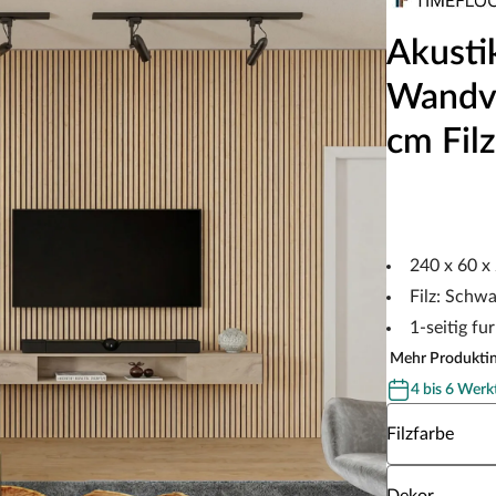
Akusti
Wandve
cm Fil
240 x 60 x
Filz: Schwa
1-seitig fur
Mehr Produkti
4 bis 6 Werk
Wähle eine Fil
Filzfarbe
Wähle eine D