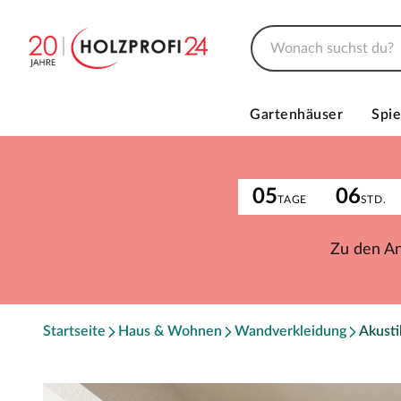
Gartenhäuser
Spie
05
06
TAGE
STD.
Zu den A
Startseite
Haus & Wohnen
Wandverkleidung
Akust