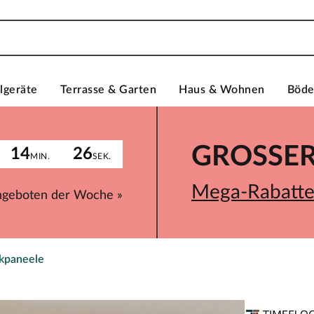
lgeräte
Terrasse & Garten
Haus & Wohnen
Böd
GROSSER 
14
26
MIN.
SEK.
Mega-Rabatte 
ngeboten der Woche »
ikpaneele