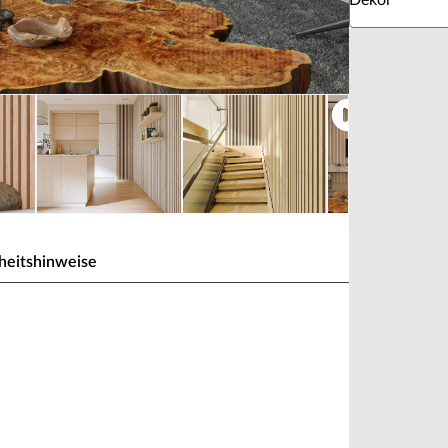
Dekor
heitshinweise
kleidung
ecken. Zusätzlich stehen die akustischen
haben eine Trägerplatte aus recyceltem,
 angebracht sind, die mit astfreier Eiche furniert