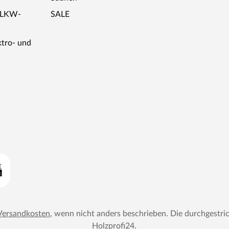
r LKW-
SALE
ktro- und
Versandkosten
, wenn nicht anders beschrieben. Die durchgestri
Holzprofi24
.