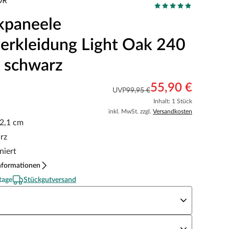
kpaneele
rkleidung Light Oak 240
z schwarz
55,90 €
UVP
99,95 €
Inhalt: 1 Stück
inkl. MwSt. zzgl.
Versandkosten
 2,1 cm
rz
niert
nformationen
tage
Stückgutversand
zfarbe
ekor