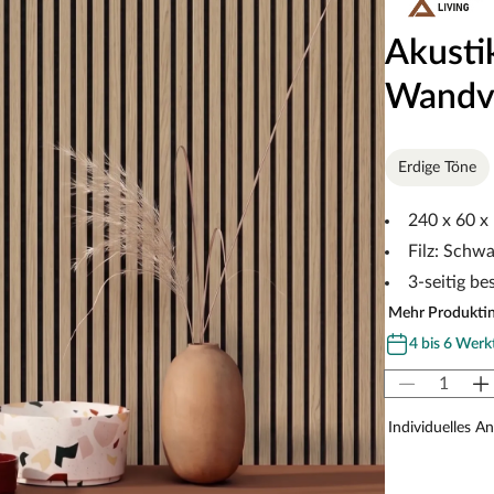
Akusti
Wandve
Erdige Töne
240 x 60 x
Filz: Schwa
3-seitig be
Mehr Produkti
4 bis 6 Werk
Individuelles A