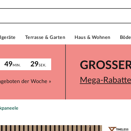
lgeräte
Terrasse & Garten
Haus & Wohnen
Böd
GROSSER 
49
29
MIN.
SEK.
Mega-Rabatte 
ngeboten der Woche »
ikpaneele