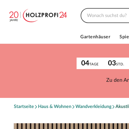
Gartenhäuser
Spie
04
03
TAGE
STD.
Zu den A
Startseite
Haus & Wohnen
Wandverkleidung
Akust