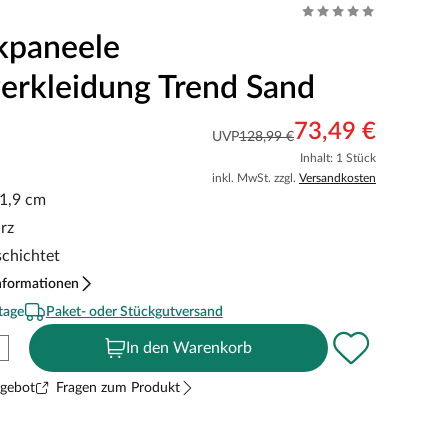
kpaneele
rkleidung Trend Sand
73,49 €
UVP
128,99 €
Inhalt: 1 Stück
inkl. MwSt. zzgl.
Versandkosten
 1,9 cm
rz
schichtet
nformationen
tage
Paket- oder Stückgutversand
In den Warenkorb
ngebot
Fragen zum Produkt