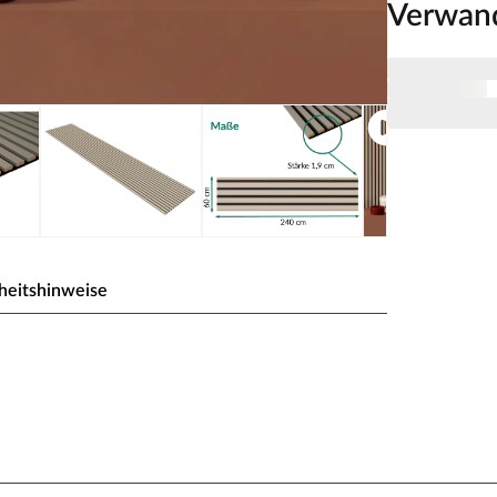
Verwan
heitshinweise
 Wandverkleidung Trend
ative, umweltfreundliche Akustik-Wandpaneel
igartigen akustischen Eigenschaften für eine