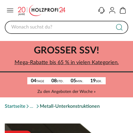
Menü
Kontakt
Konto
Warenk
GROSSER SSV!
Mega-Rabatte bis 65 % in vielen Kategorien.
04
08
05
19
TAGE
STD.
MIN.
SEK.
Zu den Angeboten der Woche »
Startseite
Metall-Unterkonstruktionen