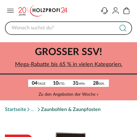
Menü
Kontakt
Konto
Warenk
GROSSER SSV!
Mega-Rabatte bis 65 % in vielen Kategorien.
04
10
31
28
TAGE
STD.
MIN.
SEK.
Zu den Angeboten der Woche »
Startseite
Zaunbohlen & Zaunpfosten