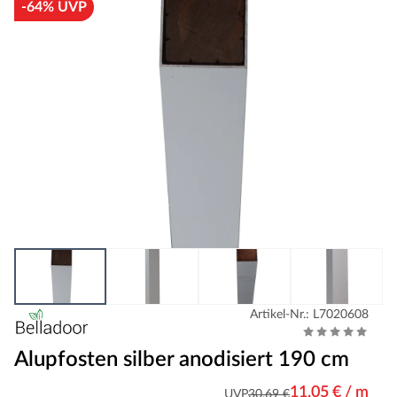
-64% UVP
Artikel-Nr.: L7020608
Alupfosten silber anodisiert 190 cm
11,05 € / m
UVP
30,69 €