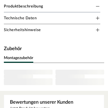
Produktbeschreibung
Technische Daten
Alupfosten silber anodisiert
Sicherheitshinweise
Schnelle Montage
Aluminiumausführung sichert lange Haltbarkeit
Zubehör
Montagezubehör
Bewertungen unserer Kunden