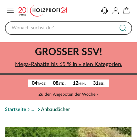
Menü
Kontakt
Konto
Warenk
GROSSER SSV!
Mega-Rabatte bis 65 % in vielen Kategorien.
04
08
12
31
TAGE
STD.
MIN.
SEK.
Zu den Angeboten der Woche »
Startseite
Anbaudächer