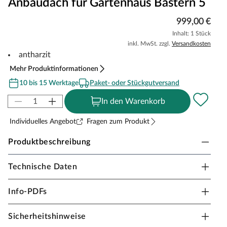
Anbaudach für Gartenhaus Bastern 5
999,00 €
Inhalt: 1 Stück
inkl. MwSt. zzgl.
Versandkosten
antharzit
Mehr Produktinformationen
10 bis 15 Werktage
Paket- oder Stückgutversand
In den Warenkorb
Individuelles Angebot
Fragen zum Produkt
Produktbeschreibung
Technische Daten
Anbaudach für KARIBU Gartenhaus Bastern 2 und
Bastern 3, weiß lackiert
Info-PDFs
Das Anbaudach zu dem klassischen Blockbohlenhaus
Bastern von KARIBU überzeugt mit seiner Praktikabilität.
Sicherheitshinweise
Dank seines traditionsbewussten, unaufdringlichen