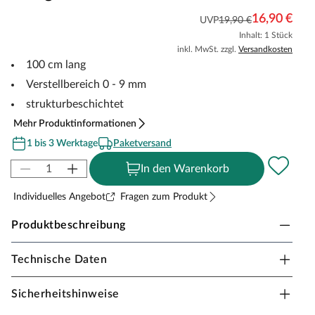
16,90 €
UVP
19,90 €
Inhalt: 1 Stück
inkl. MwSt. zzgl.
Versandkosten
100 cm lang
Verstellbereich 0 - 9 mm
strukturbeschichtet
Mehr Produktinformationen
1 bis 3 Werktage
Paketversand
In den Warenkorb
Individuelles Angebot
Fragen zum Produkt
Produktbeschreibung
Technische Daten
PROLINE Anpassungsprofil PROCOVER
Designfloor Aluminium mattschwarz
Sicherheitshinweise
PROCOVER Designfloor – das schraubbare Bodenprofil-