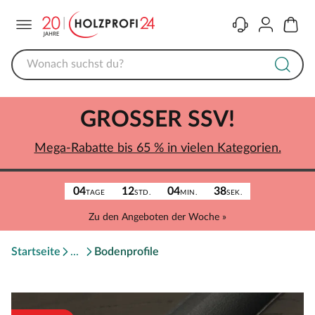
Menü
Kontakt
Konto
Warenk
GROSSER SSV!
Mega-Rabatte bis 65 % in vielen Kategorien.
04
12
04
38
TAGE
STD.
MIN.
SEK.
Zu den Angeboten der Woche »
Startseite
Bodenprofile