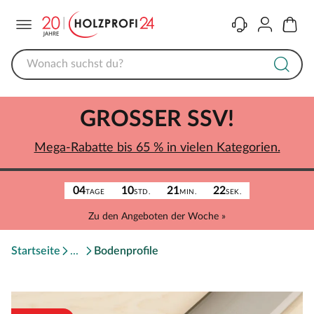
Menü
Kontakt
Konto
Warenk
GROSSER SSV!
Mega-Rabatte bis 65 % in vielen Kategorien.
04
10
21
22
TAGE
STD.
MIN.
SEK.
Zu den Angeboten der Woche »
Startseite
Bodenprofile