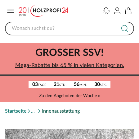
Menü
Kontakt
Konto
Warenk
GROSSER SSV!
Mega-Rabatte bis 65 % in vielen Kategorien.
03
21
56
30
TAGE
STD.
MIN.
SEK.
Zu den Angeboten der Woche »
Startseite
Innenausstattung