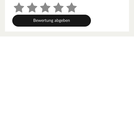
Breite (cm)
120 cm
Bewertung abgeben
Länge (cm)
500 cm