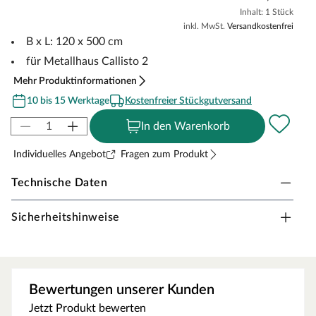
Inhalt: 1 Stück
inkl. MwSt.
Versandkostenfrei
B x L: 120 x 500 cm
für Metallhaus Callisto 2
Mehr Produktinformationen
10 bis 15 Werktage
Kostenfreier Stückgutversand
In den Warenkorb
Individuelles Angebot
Fragen zum Produkt
Technische Daten
Technische Daten - Antikondesvlies selbstklebend
Attribut
Wert
Sicherheitshinweise
Hersteller
KARIBU
keine Herstellerangabe vo
Oberflächenbehandlung
rhanden
Bewertungen unserer Kunden
Farbe
Hellgrau
Jetzt Produkt bewerten