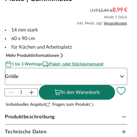
8,99 €
UVP
15,99 €
Inhalt: 1 Stück
inkl. MwSt. zzgl.
Versandkosten
14 mm stark
60 x 90 cm
für Küchen und Arbeitsplatz
Mehr Produktinformationen
1 bis 3 Werktage
Paket- oder Stückgutversand
Wähle eine Größe
Größe
In den Warenkorb
Individuelles Angebot
Fragen zum Produkt
Produktbeschreibung
Technische Daten
Arbeitsplatzmatte - Anti-Ermüdungsmatte Bubble