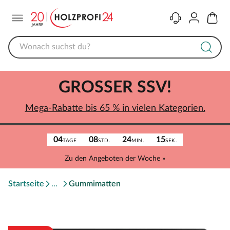
Menü
Kontakt
Konto
Warenk
GROSSER SSV!
Mega-Rabatte bis 65 % in vielen Kategorien.
04
08
24
15
TAGE
STD.
MIN.
SEK.
Zu den Angeboten der Woche »
Startseite
Gummimatten