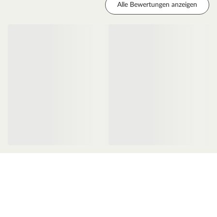
hochwertiger Qualität und technischer Innovation.
Alle Bewertungen anzeigen
MEISTER setzt fortwährend neue Trends: Umfassende
Produkt- und Modellreihen gewährleisten für jeden
Geschmack eine hervorragende, individuelle und
attraktive Lösung. Qualität made in Germany.