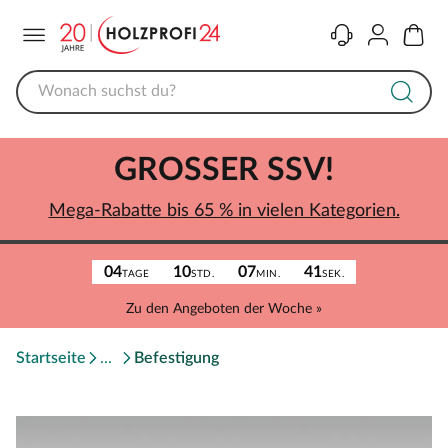
Menü
Kontakt
Konto
Warenk
GROSSER SSV!
Mega-Rabatte bis 65 % in vielen Kategorien.
04
10
07
41
TAGE
STD.
MIN.
SEK.
Zu den Angeboten der Woche »
Startseite
Befestigung